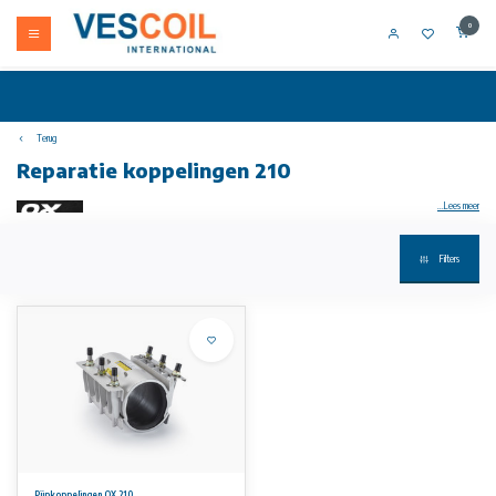
0
Terug
Reparatie koppelingen 210
...Lees meer
Filters
Uw artikel niet op voorraad? Bel +31 (0) 10 304 66 00
OX Coupling de ultieme reparatiekoppeling voor de reparatie en
het verbinden van elk type pijpleiding. Met OX heb je een tool van hoge kwaliteit binnen handbereik
die snel te installeren is en permanente oplossingen en reparaties mogelijk maakt. Voor gebruik en
industriële bouwbedrijven, OX is de ideale tool om ervoor te zorgen dat alles loopt zoals het hoort.
OX is geschikt voor water- en gasleidingen en voor andere toepassingen die volledig zijn gemaakt van
roestvrij staal AISI304 met een breedte van 210mm. Bestand tegen maximale druk tot 24 bar, reparatiebreedte tot 170mm met een
temperatuurtolerantie van -40 °C tot 60 °C.
Verbinding en reparatie van leidingen van DN 40 tot DN 600, EPDM rubberen afdichting gecertificeerd voor drinkwater en geschikt voor
hoekverdraaiingen tot 8.
Pijpkoppelingen OX 210