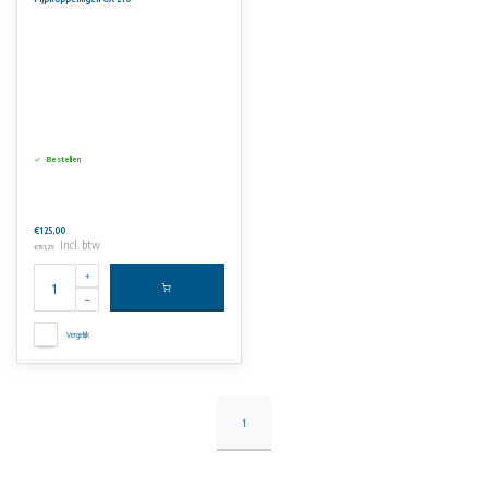
Aan de informatie op deze website kunnen geen rechten worden ontleend.
Bestellen
€125,00
Incl. btw
€151,25
Vergelijk
1