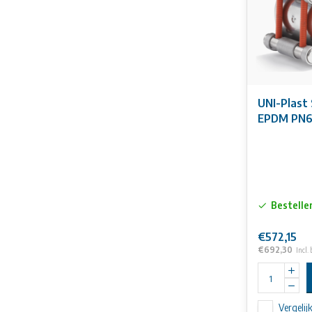
UNI-Plast 
EPDM PN
Bestelle
€572,15
€692,30
Incl.
Vergelij