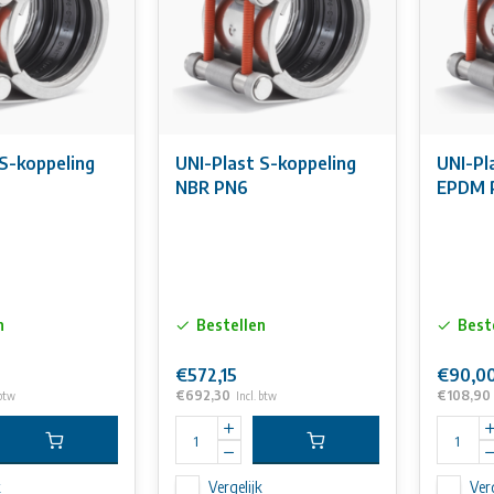
S-koppeling
UNI-Plast S-koppeling
UNI-Pl
6
NBR PN6
EPDM 
n
Bestellen
Best
€572,15
€90,0
€692,30
€108,90
 btw
Incl. btw
k
Vergelijk
Verg