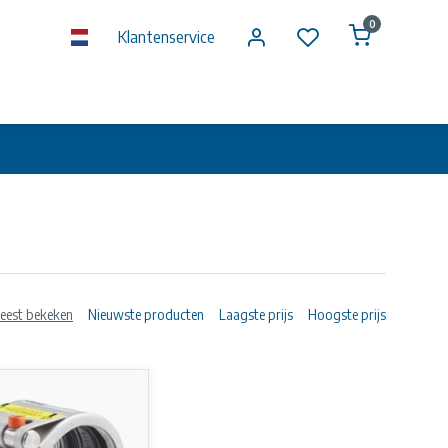
0
Klantenservice
eest bekeken
Nieuwste producten
Laagste prijs
Hoogste prijs