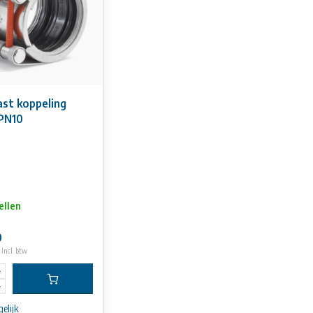
ast koppeling
PN10
ellen
0
Incl. btw
elijk