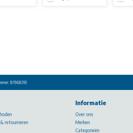
mmer: 81968310
Informatie
hoden
Over ons
& retourneren
Merken
Categorieën