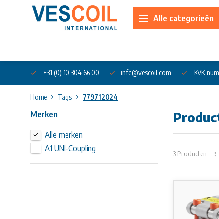
Alle categorieën
Over ons
+31 (0) 10 304 66 00
info@vescoil.com
KVK num
Home
Tags
779712024
Merken
Produc
Alle merken
A1 UNI-Coupling
3 Producten