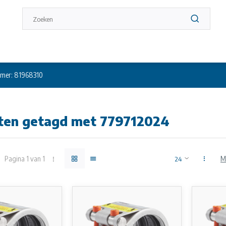
mer: 81968310
ten getagd met 779712024
Pagina 1 van 1
M