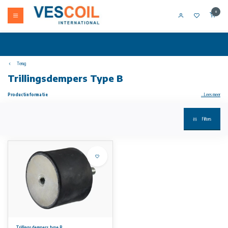
0
Terug
Trillingsdempers Type B
Productinformatie
...Lees meer
Cilindrische rubber-metaal trillingsdempers van het type B zijn leverbaar in diameters van Ø6mm tot en met Ø200mm en in hoogtes van
Filters
4mm tot en met 100mm
Draadeind (buitendraad) enerzijds en een draadbus (binnendraad) anderzijds
Draadeinden (metrisch) van M3 tot en met M24 in diverse lengtes
Temperatuurbestendig van -30°C tot +80°C
Algemeen toepasbaar voor reductie van trillingen en het geluidsniveau van o.a. motoren, compressoren, ventilatoren, pompen en
schakelkasten.
Materiaal:
Rubber delen - NR (Natuurrubber) Shore A 55° ±5% (middelhard), Metaaldelen - Staal verzinkt (St37) of RVS AISI 304
(A2)
Aan de informatie op deze website kunnen geen rechten worden ontleend.
Trillingsdempers type B