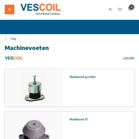
0
Terug
Machinevoeten
...Lees meer
Productinformatie
Machinevoet gesloten
Anti-vibratie machine stelvoeten zijn standaard leverbaar in de voet-Ø 80, 120 en 160mm met draadspindels in respectievelijk M12,
M16 en M20 met fijne draad
Nauwkeurige hoogteverstelling mogelijk door fijne draadgang
De spindel is aan het uiteinde voorzien van een vierkant tbv hoogteverstelling met steeksleutel
Standvast door rubberen anti-slip voet
Deze machinevoet is speciaal ontworpen om vibraties en schokken in zowel horizontale als ook verticale richting te absorberen
Toepasbaar op o.a. knip- en zetbanken voor plaatmetaal, spuitgietmachines, draaibanken, snij- en slijpmachines en machines voor de
textiel- en drukwerk industrie.
Machinevoet 10