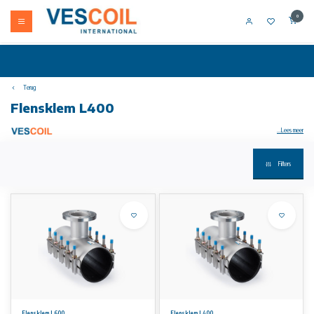
0
Terug
Flensklem L400
...Lees meer
Filters
Roestvaststalen flensklemmen worden gebruikt bij het maken van aftakkingen op bestaande of nieuwe pijpleidingen.
Voor water, gas en petrochemische vloeistoffen.
Toepassing:
De T is in feite een versterkte 2-delige band klem met flens aftak. Het standaard werkbereik is 20 mm.
Flens ontwerp
Flenzen zijn geboord volgens DIN 2576 en NEN 1092-1.
Flensklem L600
Flensklem L400