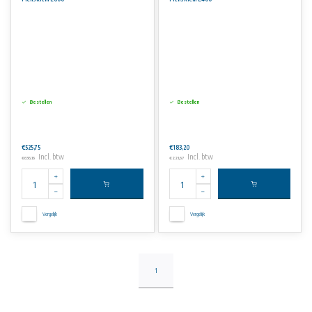
De ﬂensdikte is 24 mm voor ﬂenzen tot DN 200 en 26 mm voor ﬂenzen tot DN 300. Standaard ﬂenzen zijn PN 10, ASA en PN 16
ﬂenzen zijn beschikbaar op aanvraag.
Materiaalomschrijving
Alle metalen onderdelen: roestvaststaal AISI 304 of AISI 316L.
Metalen onderdelen worden ontbraamd en gepassiveerd om de corrosiebestendigheid te herstellen tot in de originele staat na het
lasproces.
Bestellen
Bestellen
Aan de informatie op deze website kunnen geen rechten worden ontleend.
€525,75
€183,20
Incl. btw
Incl. btw
€636,16
€221,67
Vergelijk
Vergelijk
1