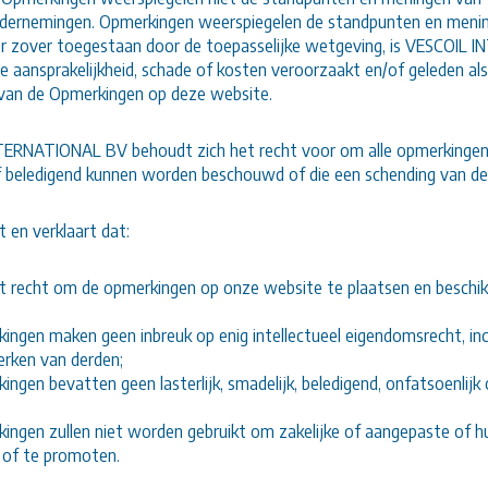
ndernemingen. Opmerkingen weerspiegelen de standpunten en meni
or zover toegestaan ​​door de toepasselijke wetgeving, is VESCOIL
e aansprakelijkheid, schade of kosten veroorzaakt en/of geleden al
 van de Opmerkingen op deze website.
ERNATIONAL BV behoudt zich het recht voor om alle opmerkingen te
 beledigend kunnen worden beschouwd of die een schending van d
 en verklaart dat:
t recht om de opmerkingen op onze website te plaatsen en beschik
ingen maken geen inbreuk op enig intellectueel eigendomsrecht, inc
rken van derden;
ingen bevatten geen lasterlijk, smadelijk, beledigend, onfatsoenlijk
ingen zullen niet worden gebruikt om zakelijke of aangepaste of hu
 of te promoten.