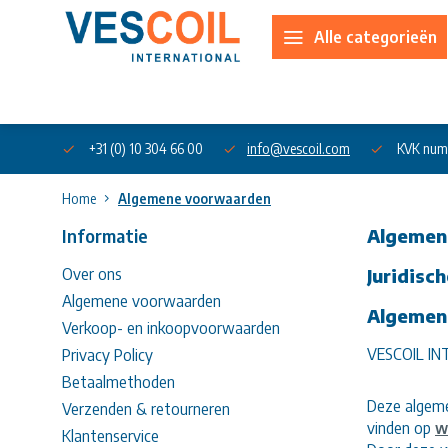
Alle categorieën
Over ons
+31 (0) 10 304 66 00
info@vescoil.com
KVK num
Home
Algemene voorwaarden
Informatie
Algemen
Over ons
Juridisc
Algemene voorwaarden
Algemen
Verkoop- en inkoopvoorwaarden
VESCOIL I
Privacy Policy
Betaalmethoden
Deze algeme
Verzenden & retourneren
vinden op
w
Klantenservice