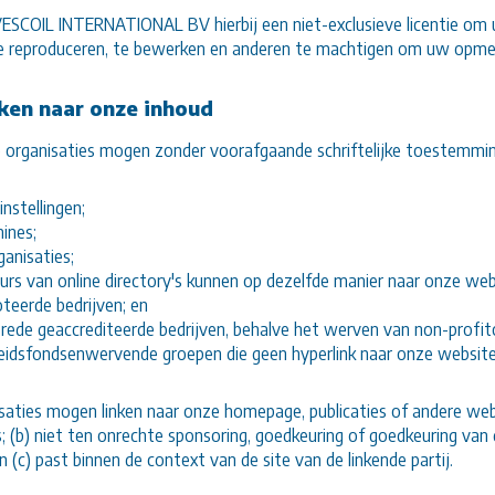
VESCOIL INTERNATIONAL BV hierbij een niet-exclusieve licentie om
te reproduceren, te bewerken en anderen te machtigen om uw opmer
ken naar onze inhoud
 organisaties mogen zonder voorafgaande schriftelijke toestemmin
nstellingen;
ines;
anisaties;
eurs van online directory's kunnen op dezelfde manier naar onze web
teerde bedrijven; en
ede geaccrediteerde bedrijven, behalve het werven van non-profitor
heidsfondsenwervende groepen die geen hyperlink naar onze websi
saties mogen linken naar onze homepage, publicaties of andere webs
s; (b) niet ten onrechte sponsoring, goedkeuring of goedkeuring van
en (c) past binnen de context van de site van de linkende partij.