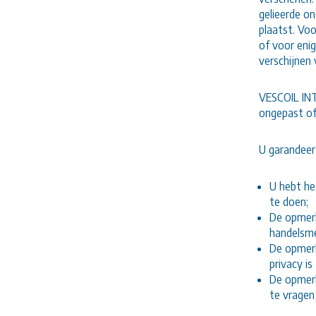
gelieerde o
plaatst. Vo
of voor enig
verschijnen
VESCOIL INT
ongepast of
U garandeert
U hebt he
te doen;
De opmerk
handelsme
De opmerk
privacy is
De opmerk
te vragen