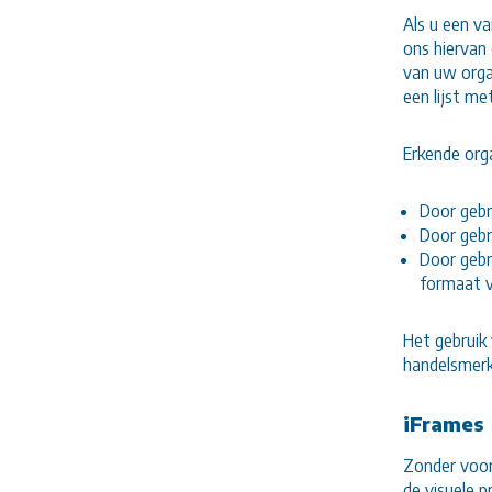
Als u een v
ons hiervan
van uw organ
een lijst m
Erkende org
Door gebr
Door gebr
Door gebr
formaat va
Het gebruik
handelsmerk
iFrames
Zonder voor
de visuele p