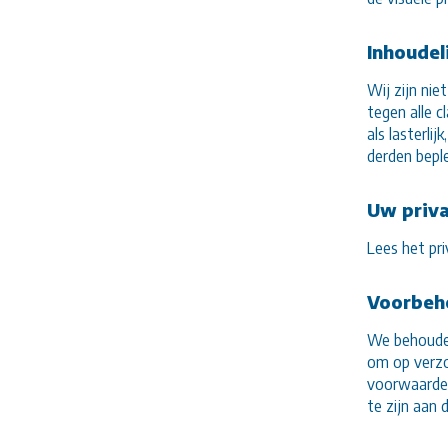
Inhoudel
Wij zijn ni
tegen alle 
als lasterli
derden beple
Uw priv
Lees het pri
Voorbeh
We behouden
om op verzo
voorwaarden
te zijn aan