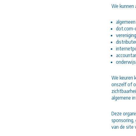
We kunnen a
algemeen 
dot.com-
verenigin
distribute
internetp
accountan
onderwijs
We keuren k
onszelf of o
zichtbaarhe
algemene in
Deze organis
sponsoring, 
van de site 