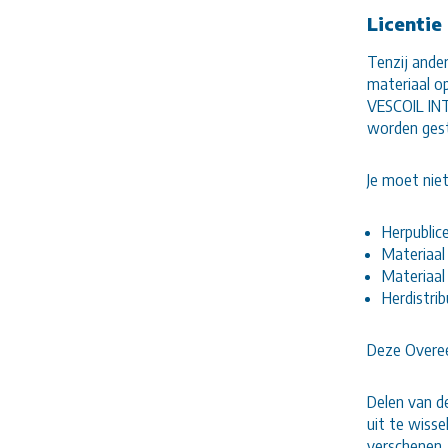
Licentie
Tenzij ande
materiaal o
VESCOIL INT
worden gest
Je moet niet
Herpubli
Materiaal
Materiaal
Herdistr
Deze Overee
Delen van d
uit te wiss
verschenen.