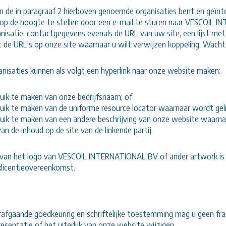
an de in paragraaf 2 hierboven genoemde organisaties bent en geïnt
 op de hoogte te stellen door een e-mail te sturen naar VESCOIL 
isatie, contactgegevens evenals de URL van uw site, een lijst met 
et de URL's op onze site waarnaar u wilt verwijzen koppeling. Wacht
anisaties kunnen als volgt een hyperlink naar onze website maken:
uik te maken van onze bedrijfsnaam; of
uik te maken van de uniforme resource locator waarnaar wordt geli
uik te maken van een andere beschrijving van onze website waarnaar
n de inhoud op de site van de linkende partij.
 van het logo van VESCOIL INTERNATIONAL BV of ander artwork is n
licentieovereenkomst.
afgaande goedkeuring en schriftelijke toestemming mag u geen fra
resentatie of het uiterlijk van onze website wijzigen.