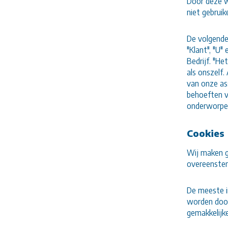
Door deze w
niet gebrui
De volgende
"Klant", "U
Bedrijf. "Het
als onszelf
van onze as
behoeften v
onderworpen
Cookies
Wij maken g
overeenste
De meeste i
worden door
gemakkelijk