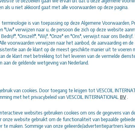
ebsite te bezoeken gaan we ervan uit dat u deze algemene voor
ken als u niet akkoord gaat met alle voorwaarden op deze pagina.
 terminologie is van toepassing op deze Algemene Voorwaarden, Pri
" en "Uw" verwijzen naar u, de persoon die zich op deze website a
 Bedrijf", "Onszelf", "Wij", "Onze" en "Ons", verwijst naar ons Bedrijf.
. Alle voorwaarden verwijzen naar het aanbod, de aanvaarding en de
sistentie aan de klant op de meest geschikte manier uit te voeren 
an de klant met betrekking tot het leveren van de vermelde dienst
 aan de geldende wetgeving van Nederland.
ebruik van cookies. Door toegang te krijgen tot VESCOIL INTERNA
mming met het privacybeleid van VESCOIL INTERNATIONAL
BV
.
nteractieve websites gebruiken cookies om ons de gegevens van de 
 onze website gebruikt om de functionaliteit van bepaalde gebied
er te maken. Sommige van onze gelieerde/advertentiepartners kunne