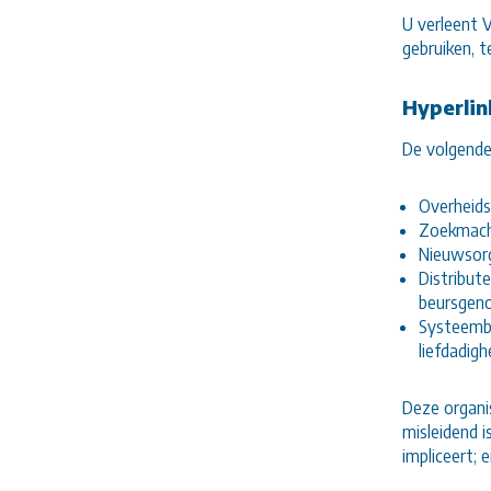
U verleent 
gebruiken, 
Hyperlin
De volgende
Overheidsi
Zoekmach
Nieuwsorg
Distribut
beursgeno
Systeembr
liefdadig
Deze organi
misleidend i
impliceert; 