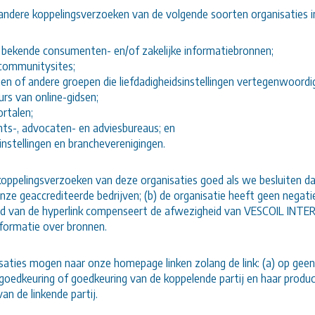
ndere koppelingsverzoeken van de volgende soorten organisaties 
bekende consumenten- en/of zakelijke informatiebronnen;
communitysites;
gen of andere groepen die liefdadigheidsinstellingen vertegenwoordi
urs van online-gidsen;
ortalen;
ts-, advocaten- en adviesbureaus; en
instellingen en brancheverenigingen.
oppelingsverzoeken van deze organisaties goed als we besluiten dat:
nze geaccrediteerde bedrijven; (b) de organisatie heeft geen negati
id van de hyperlink compenseert de afwezigheid van VESCOIL INTERN
formatie over bronnen.
aties mogen naar onze homepage linken zolang de link: (a) op geen e
goedkeuring of goedkeuring van de koppelende partij en haar produc
van de linkende partij.