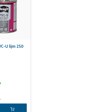
C-U lijm 250
n
w