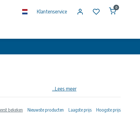
0
Klantenservice
...Lees meer
eest bekeken
Nieuwste producten
Laagste prijs
Hoogste prijs
. Hoge druk toepassingen tot 16 bar.