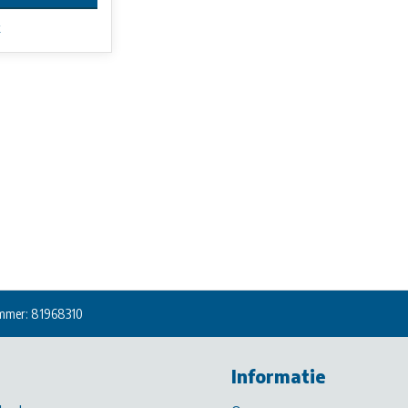
k
mmer: 81968310
Informatie