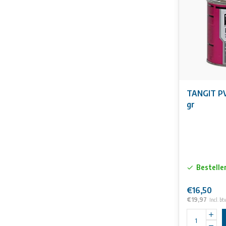
TANGIT PV
gr
Bestelle
€16,50
€19,97
Incl. bt