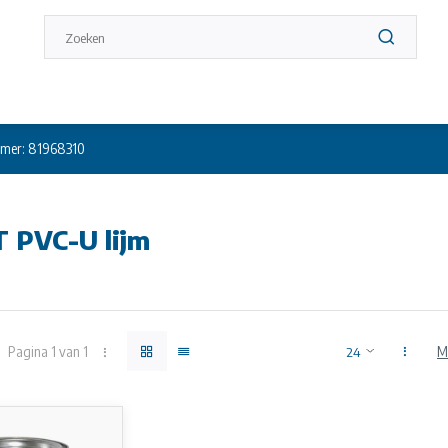
mer: 81968310
 PVC-U lijm
iet op voorraad? Bel +31 (0) 10 304 66 00
lijm 0,50 kg
Pagina 1 van 1
M
r het verbinden van PVC-U-buizen. Speciaal kleefstof voor Hard-PVC
atie op deze website kunnen geen rechten worden ontleend.