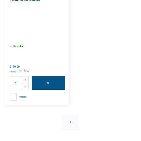
Aan de informatie op deze website kunnen geen rechten worden ontleend.
Bestellen
€140,00
Incl. btw
€169,40
Vergelijk
1