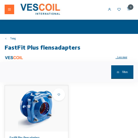
0
Terug
FastFit Plus flensadapters
...Lees meer
Filters
Uw artikel niet op voorraad? Bel +31 (0) 10 304 66 00
FastFit Plus-reeks Gripkoppelingen en flens adapters zijn een reeks universele grip producten vanaf DN 50 u.t.i. DN 400 PN10/PN16
Materiaal specificaties
• Tussenring / flensadapterhuis: nodulair gietijzer GGG 50
volgens EN-GJS-500-7
• Volgers: nodulair gietijzer GGG 50 tot EN-GJS-500-7
• Rubberen pakkingen: EPDM of NBR volgens BS EN 681-1
• Grijpers: POM (methyleenpolioxide)
• Klinknagels met frees: gehard staal cq 15
• Bouten en ringen: roestvrij staal A2 (X5 CrNi 18-10) volgens EN
10088-1
• Moeren: roestvrij staal A4 (X5 CrNiMo 17-12-2) volgens EN 10088-1
• Coating: Resicoat epoxy, blauwe kleur, volgens DIN 30677
Fastfit Plus flensadapters