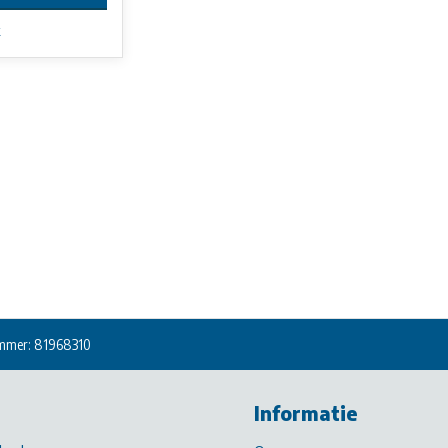
k
mmer: 81968310
Informatie