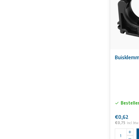
Buisklem
Bestelle
€0,62
€0,75
Incl. btw