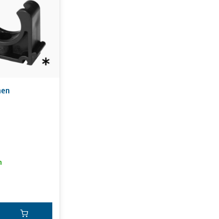
men
n