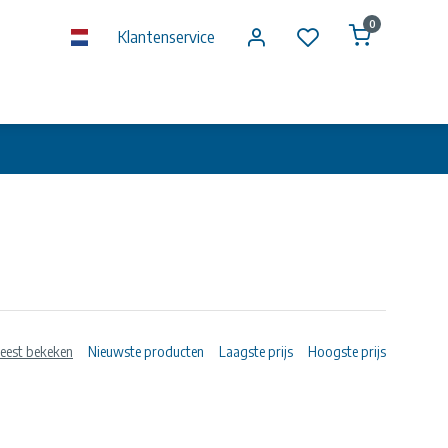
0
Klantenservice
eest bekeken
Nieuwste producten
Laagste prijs
Hoogste prijs