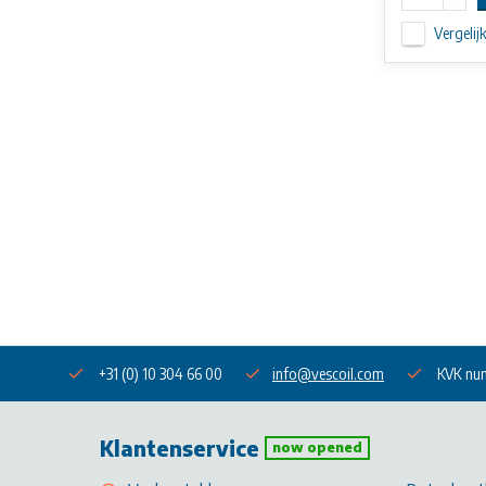
Vergelij
+31 (0) 10 304 66 00
info@vescoil.com
KVK nu
Klantenservice
now opened