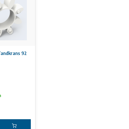
last en wordt ook gekenmerkt door een hoge slijtvastheid en elast
en oliën,
oplosmiddelen, weersinvloeden en ozon. Bovendien een goede hydro
mperaturen liggen tussen -40 °C en +100 °C in de standaarduitvoeri
Voor
raturen permanent boven +100 °C, neem contact op met Vescoil Int
atie op deze website kunnen geen rechten worden ontleend.
andkrans 92
n