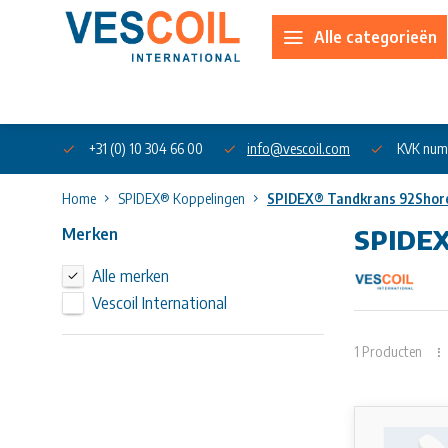
Alle categorieën
Over ons
+31 (0) 10 304 66 00
info@vescoil.com
KVK num
Home
SPIDEX® Koppelingen
SPIDEX® Tandkrans 92Shor
Merken
SPIDEX
Alle merken
Vescoil International
Uw artikel n
Elastische kop
verminderen. 
1 Producten
dempen contact
over.
De gekroonde 
Radiale en ho