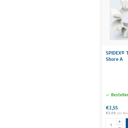
compressie be
weerstand teg
Vetten, veel 
De bedrijfste
toegestaan. 
Bedrijfstempe
Aan de inform
SPIDEX® T
Shore A
Bestelle
€2,55
€3,09
Incl. btw