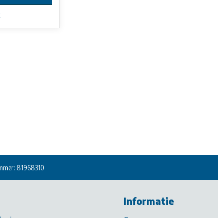
k
mmer: 81968310
Informatie