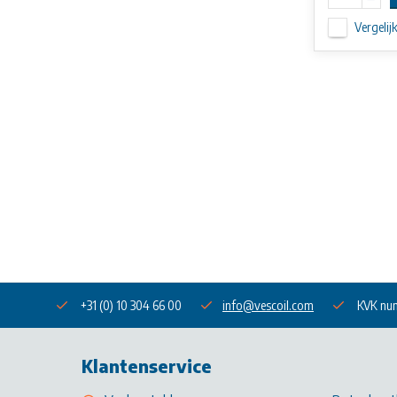
Vergelij
+31 (0) 10 304 66 00
info@vescoil.com
KVK nu
Klantenservice