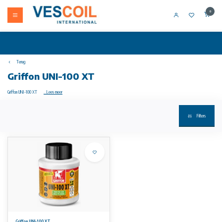
0
Terug
Griffon UNI-100 XT
Griffon UNI-100 XT
...Lees meer
• voor PVC-U
Filters
uitvoering:
• Gebruik reiniger voor PVC-U/C, ABS
• Max. PN10/d140
• Speciale lijm voor kritische media
Griffon UNI-100 XT