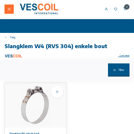
0
Terug
Slangklem W4 (RVS 304) enkele bout
...Lees meer
Filters
GBS Slangklem op maat | W4 (RVS 304) | enkele Bout | 20 - 25 - 30 mm breed
Deze zwaar uitgevoerde slangklem met brugdeel wordt gebruikt bij toepassingen waarbij de slangklem aan strenge eisen moet voldoen.
De klem is zeer geschikt voor toepassingen bij zuig- en persslangen met een hoge hardheid en slangen met een kunststof- of stalen
inzetstukken.
De GBS klemmen kunnen hoge bandtrekkrachten aan.
Kwaliteit:
Band, brug, bout en moeren = W4 (RVS 304, 1.4301)
Deze klem is verkrijgbaar in 3 verschillende bandbreedtes:
20 mm breed
25 mm breed
30 mm breed
Slangklem W4 enkele bout