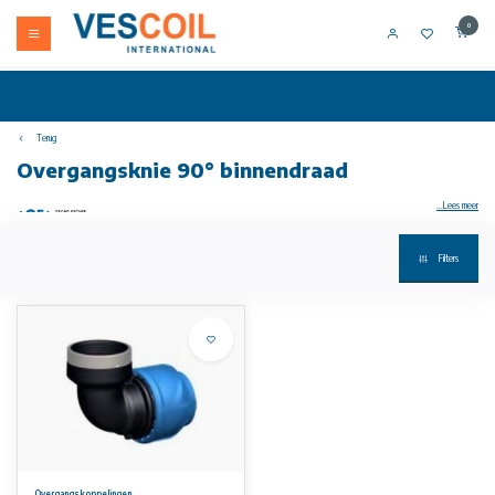
0
Terug
Overgangsknie 90° binnendraad
...Lees meer
Filters
iJOINT klemfittingen installatie zonder demontage van de fitting geschikt voor PE en PEX water PN16 materiaal PP afdichting EPDM
kwaliteit voor drinkwater.
Overgangsknie 90° binnendraad
• aansluiting voor kunststof of metalen draad
• met RVS (AISI 430) versterkingsring
• installatie zonder demontage van de fitting
• geschikt voor PE en PEX
• water PN16
• afdichting: EPDM kwaliteit voor drinkwater
• materiaal: PP
• binnendraad: ISO 7 (parallel)
• kleur: blauw/zwart
Overgangskoppelingen