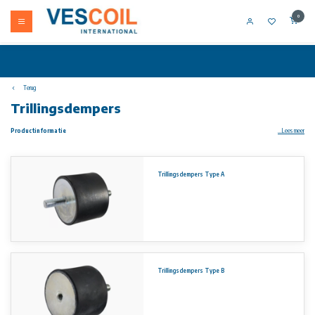
0
Terug
Trillingsdempers
Productinformatie
...Lees meer
Rubber-metaal trillingsdempers zijn leverbaar in diameters van Ø6mm tot en met Ø200mm en in hoogtes van 5mm tot en met 100mm
Draadeinden (metrisch) van M3 tot en met M24 in diverse lengtes
Trillingsdempers Type A
Temperatuurbestendig van -30°C tot +80°C
Algemeen toepasbaar voor reductie van trillingen en het geluidsniveau van o.a. motoren, compressoren, ventilatoren, pompen en
schakelkasten
Materiaal:
Rubber delen: NR (Natuurrubber) Shore A 55° ±5% (middelhard), Metaaldelen - Staal verzinkt (St37) of RVS AISI 304
(A2)
Aan de informatie op deze website kunnen geen rechten worden ontleend.
Trillingsdempers Type B