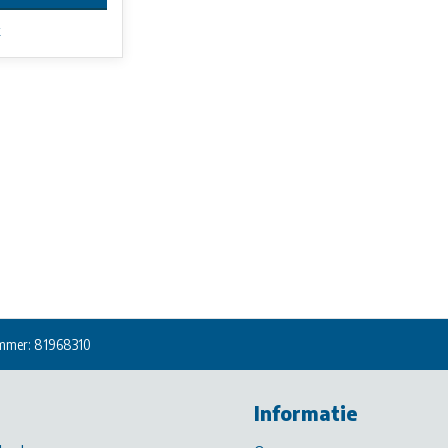
k
mmer: 81968310
Informatie