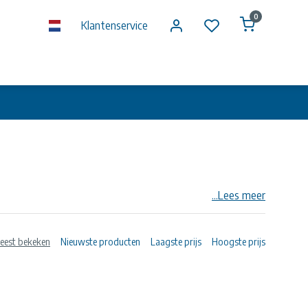
0
Klantenservice
...Lees meer
 for PE and PEX pipes water PN16 material PP gasket
eest bekeken
Nieuwste producten
Laagste prijs
Hoogste prijs