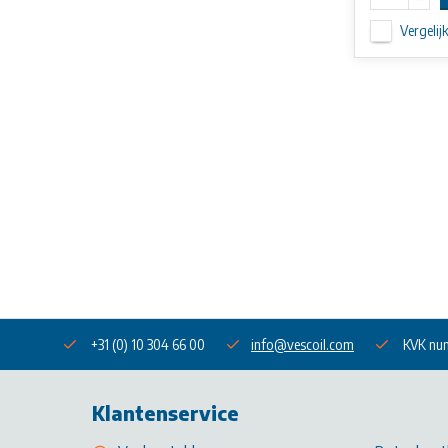
Vergelij
+31 (0) 10 304 66 00
info@vescoil.com
KVK nu
Klantenservice