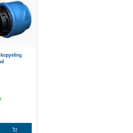
 EPDM kwaliteit voor drinkwater
 ISO 7 (konisch)
/zwart
koppeling
ad
n
w