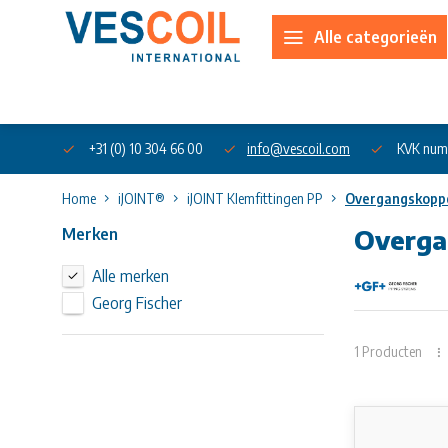
Alle categorieën
Over ons
+31 (0) 10 304 66 00
info@vescoil.com
KVK num
Home
iJOINT®
iJOINT Klemfittingen PP
Overgangskoppe
Merken
Overga
Alle merken
Georg Fischer
iJOINT compre
EPDM quality.
1 Producten
Overgangsk
• installatie 
• geschikt vo
• water PN16
• materiaal: P