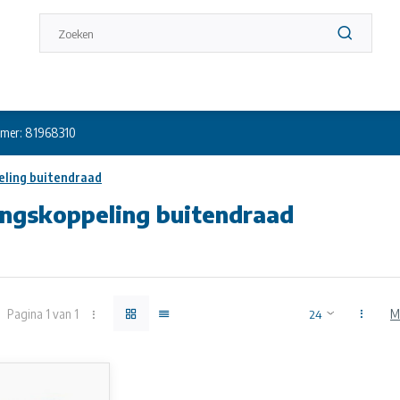
mer: 81968310
ling buitendraad
ngskoppeling buitendraad
ssion fittings Coupling installation without disassembling suitable
Pagina 1 van 1
M
oppeling buitendraad
zonder demontage van de fitting
or PE en PEX
P