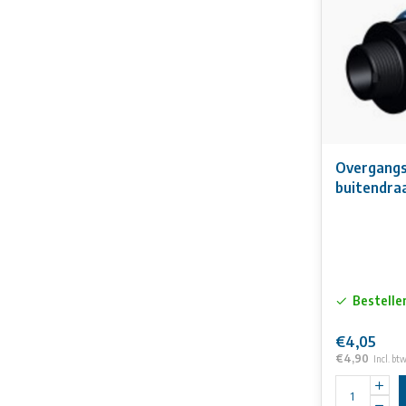
• afdichting:
• buitendraad:
• kleur: blauw
Overgangs
buitendra
Bestelle
€4,05
€4,90
Incl. bt