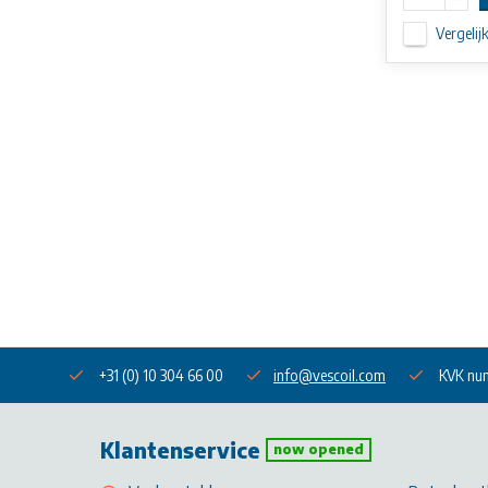
Vergelij
+31 (0) 10 304 66 00
info@vescoil.com
KVK nu
Klantenservice
now opened