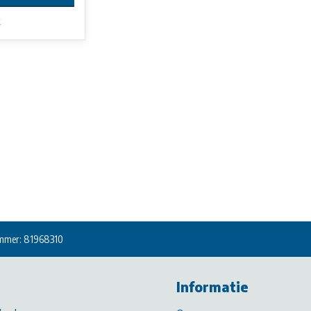
k
mmer: 81968310
Informatie