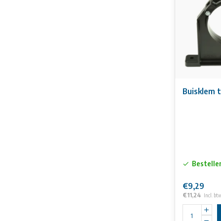
Aan de inform
Buisklem 
Bestelle
€9,29
€11,24
Incl. bt