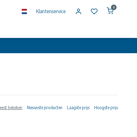
0
Klantenservice
eest bekeken
Nieuwste producten
Laagste prijs
Hoogste prijs