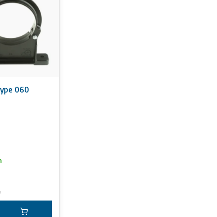
atie op deze website kunnen geen rechten worden ontleend.
type 060
n
w