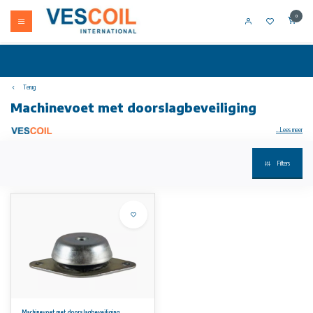
0
Terug
Machinevoet met doorslagbeveiliging
...Lees meer
Filters
Op verzoek ontvangt u een offerte op maat.
Productinformatie
Anti-vibratie machinevoeten met ovale bevestigingsplaat en doorslagbeveiliging zijn leverbaar met demperdiameters van Ø60 tot en
met Ø144mm
Inwendige schroefdraad in bufferschaal van M10 tot en met M16
Ovale bevestigingsplaat met twee boringen
Het rubber dempingselement kan op afschuiving en op druk worden belast
Voorzien van doorslagbeveiliging/afscheurbeveiliging tegen lostrekken van de klok, geschikt voor rollende, varende of drijvende
ondergronden (bijv. scheepsbouw)
De natuurrubber delen zijn matig bestand tegen olie, alkali en zuren
De belvormige metalen kap beschermt de rubberdelen tegen (olie-)spatten
Temperatuurbestendig van -40°C tot +80°C
Toepasbaar ter voorkoming van trillingen en geluiden op o.a. motoren, generatoren, lichte pons-, stans- en snijmachines, persen,
transformatoren, pompen, snij- en slijpmachines, drukpersen etc.
Machinevoet met doorslagbeveiliging