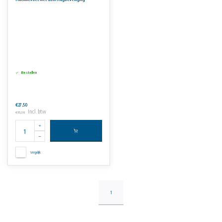
Materiaal:
Behuizing en stelplaat - St37 (staal verzinkt (DIN EN 12329)), Voet - NK (Natuurrubber) 60° +/-5 Shore A
Kleur:
behuizing – zinkkleurig, rubber - zwart
Bestellen
€27,50
Incl. btw
€33,28
Vergelijk
1