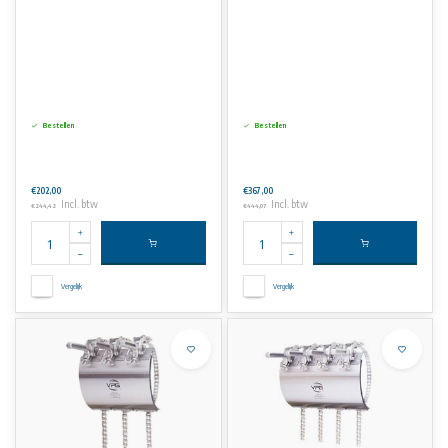
Bestellen
Bestellen
€202,00
€367,00
Incl. btw
Incl. btw
€244,42
€444,07
Vergelijk
Vergelijk