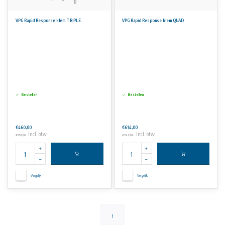
VPG Rapid Response klem TRIPLE
VPG Rapid Response klem QUAD
Bestellen
Bestellen
€460,00
€614,00
Incl. btw
Incl. btw
€556,60
€742,94
Vergelijk
Vergelijk
1