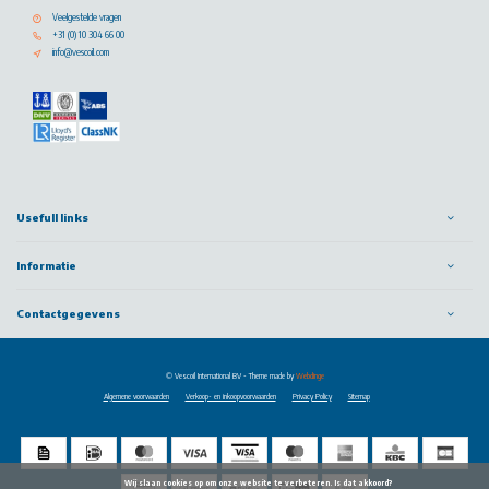
Veelgestelde vragen
+31 (0) 10 304 66 00
info@vescoil.com
Usefull links
Informatie
Contactgegevens
© Vescoil International BV
- Theme made by
Webdinge
Algemene voorwaarden
Verkoop- en inkoopvoorwaarden
Privacy Policy
Sitemap
            Wij slaan cookies op om onze website te verbeteren. Is dat akkoord?
