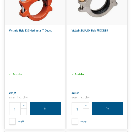
Victaulic Style 920 Mechanical-T Outlet
Victaulic DUPLEX Style 77DX NBR
Bestellen
Bestellen
€20,55
€61,60
Incl. btw
Incl. btw
€24,87
€74,54
Vergelijk
Vergelijk