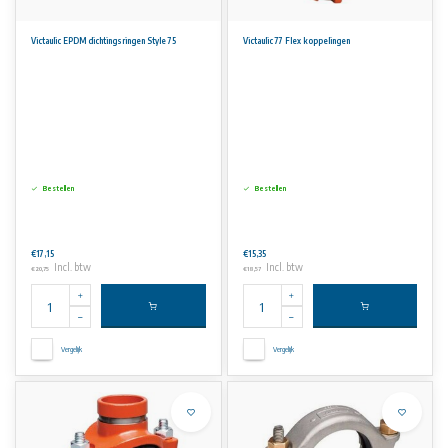
Victaulic EPDM dichtingsringen Style 75
Victaulic 77 Flex koppelingen
Bestellen
Bestellen
€17,15
€15,35
Incl. btw
Incl. btw
€20,75
€18,57
Vergelijk
Vergelijk