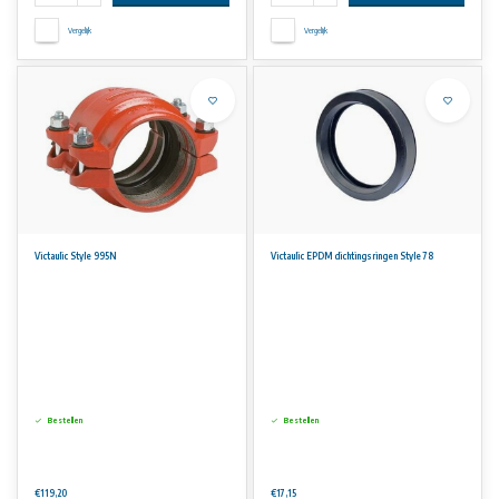
Vergelijk
Vergelijk
Victaulic Style 995N
Victaulic EPDM dichtingsringen Style 78
Bestellen
Bestellen
€119,20
€17,15