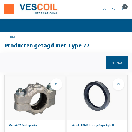
0
Terug
Producten getagd met Type 77
Filters
Victaulic 77 flex koppeling
Victaulic EPDM dichtingsringen Style 77