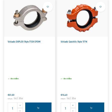
Victaulic DUPLEX Style 77DX EPDM
Victaulic QuickVic Style 177N
Bestellen
Bestellen
€61,60
€16,40
Incl. btw
Incl. btw
€74,54
€19,84