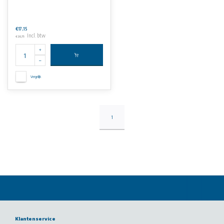
€17,15
Incl. btw
€20,75
Vergelijk
1
Klantenservice