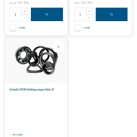
Incl. btw
Incl. btw
€144,23
€20,75
Vergelijk
Vergelijk
Victaulic EPDM dichtingsringen Style 07
Bestellen