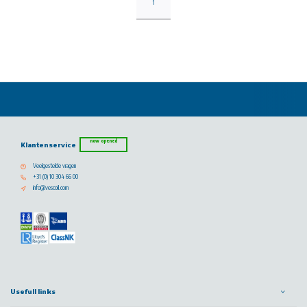
1
now opened
Klantenservice
Veelgestelde vragen
+31 (0) 10 304 66 00
info@vescoil.com
Usefull links