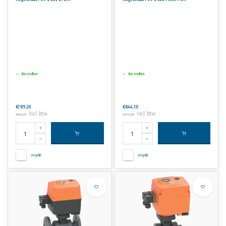
Bestellen
Bestellen
€789,20
€844,10
Incl. btw
Incl. btw
€954,93
€1.021,36
Vergelijk
Vergelijk