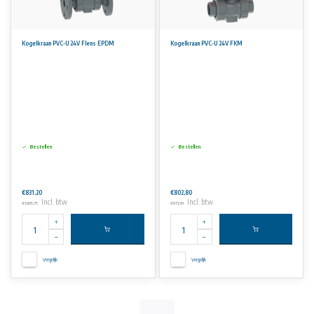
Kogelkraan PVC-U 24V Flens EPDM
Kogelkraan PVC-U 24V FKM
Bestellen
Bestellen
€831,20
€802,80
Incl. btw
Incl. btw
€1.005,75
€971,39
Vergelijk
Vergelijk