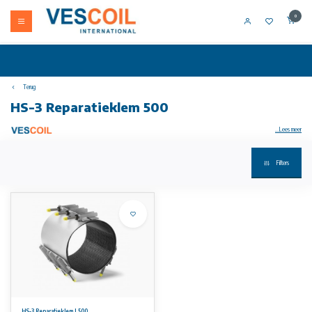
0
Terug
HS-3 Reparatieklem 500
...Lees meer
Filters
Uw artikel niet op voorraad? Bel +31 (0) 10 304 66 00
HS-3 reparatieklem Grotere buisdiameters kunnen worden gerepareerd met onze HS-3, drievoudige bandklem. Roestvrijstalen
reparatieklemmen type HS-3 worden gebruikt voor permanente reparaties van gebroken en beschadigde leidingen voor water, gas en
petrochemische vloeistoffen.
Materiële specificatie:
• Alle metalen onderdelen: RVS AISI 304 of AISI 316L.
• Metalen onderdelen zijn ontbraamd en gepassiveerd om de corrosiebestendigheid na het lasproces in de oorspronkelijke staat te
herstellen.
• Drievoudige band (drie secties) met een werkbereik van 30-33 mm afhankelijk van de diameter. Voor een overzicht van alle
werkbereiken verwijzen wij u naar onze prijslijst.
• Standaard gecertificeerde rubberen pakkingen EPDM of NBR. Het rubber loopt taps toe en heeft een wafelpatroon.
HS-3 Reparatieklem L500