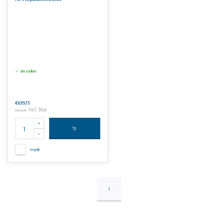
• Naadloze rubberen voering voor elke klemdiameter.
• Brugplaten zijn in de rubberen pakking gevulkaniseerd.
• U-vormige hefstangen.
• Roestvrijstalen, elektrolytisch verzinkte moeren om aanvreten te voorkomen.
• Roestvrijstalen ringen.
Aan de informatie op deze website kunnen geen rechten worden ontleend.
Bestellen
€699,75
Incl. btw
€846,70
Vergelijk
1