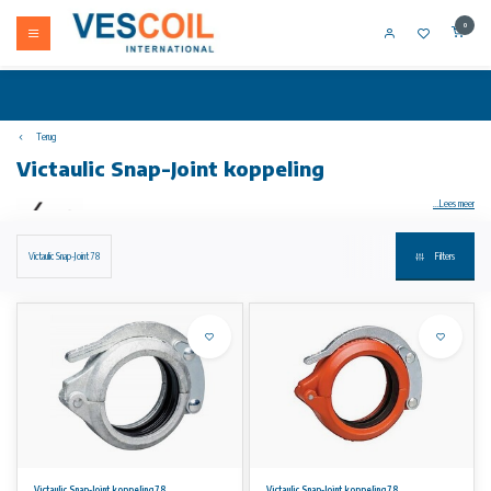
0
Terug
Victaulic Snap-Joint koppeling
...Lees meer
Victaulic Snap-Joint 78
Filters
Beschikbare maten
1 – 8"/DN25 – DN200
Pijpmateriaal
Koolstofstaal
• Roestvrij staal
• Zie voor uitzonderingen paragraaf 6.0 Meldingen
Maximale werkdruk
Victaulic Snap-Joint koppeling 78
Victaulic Snap-Joint koppeling 78