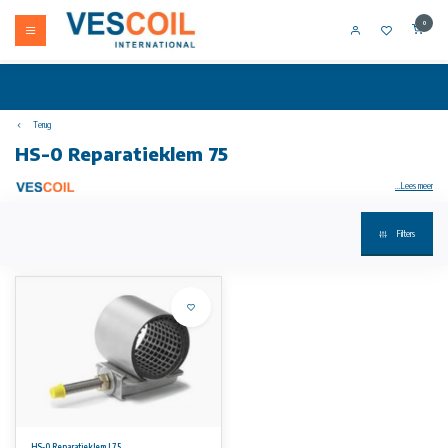
0
Terug
HS-0 Reparatieklem 75
...Lees meer
Filters
Op verzoek ontvangt u een offerte op maat.
HS-0 reparatieklem beugels zijn geschikt voor het repareren van ALLE leidingtypes. GVK en PE leidingen kunnen gerepareerd worden met
speciaal aangepaste reparatieklemmen.
Verkrijgbaar voor nominale buisdiameters 1/2" tot 2" (19-23) tot 60-64. Beschikbare lengte 75, 100 en 150 mm
Materiaal: RVS AISI 304
Standaard rubberen pakking: EPDM, geschikt voor water
NBR-rubber is zonder meerprijs leverbaar / EPDM-HT / VITON op aanvraag
Werkdruk
16 bar. Zie onze datasheet voor gedetailleerde informatie over werkdruk.
HS-0 Reparatieklem L75