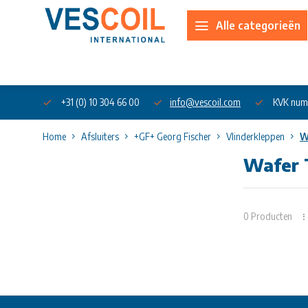
Alle categorieën
Over ons
+31 (0) 10 304 66 00
info@vescoil.com
KVK num
Home
Afsluiters
+GF+ Georg Fischer
Vlinderkleppen
W
Wafer 
0 Producten