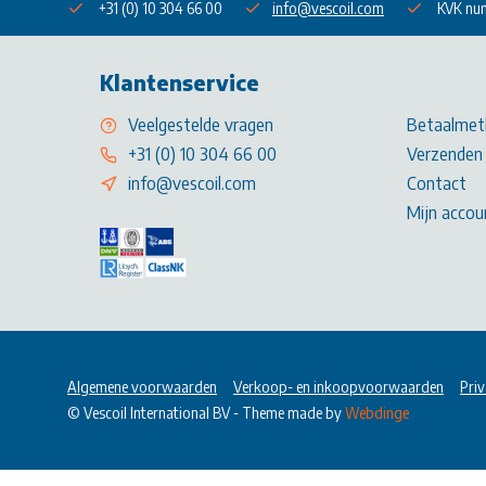
+31 (0) 10 304 66 00
info@vescoil.com
KVK nu
Klantenservice
Veelgestelde vragen
Betaalmet
+31 (0) 10 304 66 00
Verzenden 
info@vescoil.com
Contact
Mijn accou
Algemene voorwaarden
Verkoop- en inkoopvoorwaarden
Priv
© Vescoil International BV
- Theme made by
Webdinge