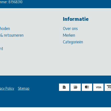
mmer: 81968310
Informatie
hoden
Over ons
& retourneren
Merken
Categorieën
nt
acy Policy
Sitemap