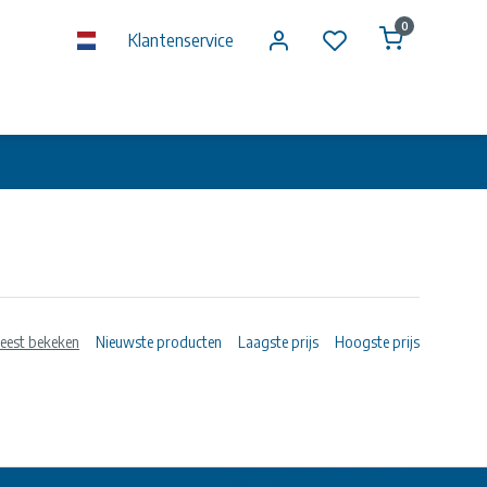
0
Klantenservice
eest bekeken
Nieuwste producten
Laagste prijs
Hoogste prijs