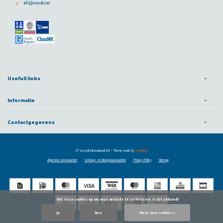
info@vescoil.com
Usefull links
Informatie
Contactgegevens
© Vescoil International BV
- Theme made by
Webdinge
Algemene voorwaarden
Verkoop- en inkoopvoorwaarden
Privacy Policy
Sitemap
            Wij slaan cookies op om onze website te verbeteren. Is dat akkoord?

Ja
Nee
Meer over cookies »