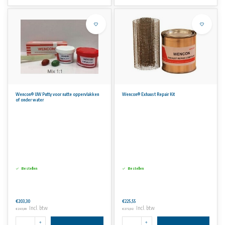
Wencon® UW Putty voor natte oppervlakken
Wencon® Exhaust Repair Kit
of onder water
Bestellen
Bestellen
€203,30
€225,55
Incl. btw
Incl. btw
€245,99
€272,92