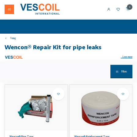
0
Terug
Wencon® Repair Kit for pipe leaks
...Lees meer
Filters
Uw artikel niet op voorraad? Bel +31 (0) 10 304 66 00
Wencon Pijptape
Wencon Pijptape is een voorgeïmpregneerde glasvezelbandage met een gebreide, non-woven glasvezelstructuur. Dit geeft de bandage
maximale sterkte en vergemakkelijkt reparaties aan hoekverbindingen, ellebogen en andere gevormde fittingen. Wencon Pijptape is een
snel uithardende pijpreparatiebandage, speciaal ontwikkeld voor snelle en effectieve reparaties van scheuren, lekken, breuken en
corrosieporositeit.
Toepassings
Typische toepassingen zijn reparaties aan leidingen die water, olie, stoom, de meeste gassen en zelfs oplosmiddelen transporteren.
Wencon Pijptape is goed bestand tegen druk, temperatuur en chemicaliën.
Wencon® Pipe Tape
Wencon® Reinforcement Tape