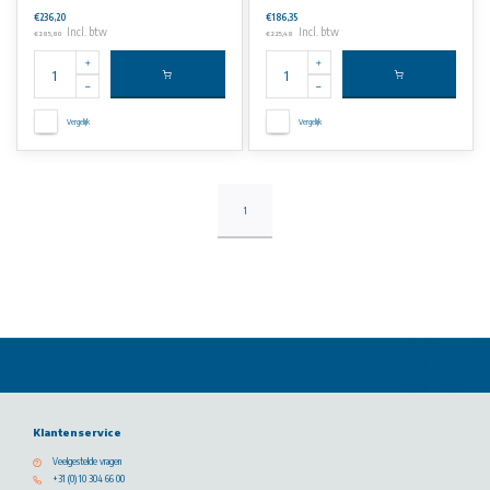
€236,20
€186,35
Incl. btw
Incl. btw
€285,80
€225,48
Vergelijk
Vergelijk
1
Klantenservice
Veelgestelde vragen
+31 (0) 10 304 66 00