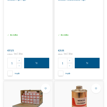
Verpakking
Wencon Pijptape is verkrijgbaar in 3 standaardmaten;
• 5 cm x 150 cm (2 x 60 inch), ontworpen voor buizen tot 50 mm (2 inch) diameter
• 5 cm x 350 cm (2 x 140 inch), ontworpen voor buizen tot 125 mm (5 inch) diameter
• 10 cm x 350 cm (4 x 140 inch), ontworpen voor buizen tot 200 mm (8 inch) diameter
Bestellen
Bestellen
De Wencon pijpreparatieset bevat Wencon plamuur, reparatiepleisters, handschoenen en plastic zakken.
€173,75
€29,95
Incl. btw
Incl. btw
€210,24
€36,24
Vergelijk
Vergelijk