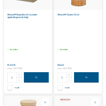
Wencon® Reparatieset 4 (zonder
Wencon® Cleaner 0,5 Ltr
applicatiegereedschap)
Bestellen
Bestellen
€1.413,35
€45,40
Incl. btw
Incl. btw
€1.710,15
€54,93
Vergelijk
Vergelijk