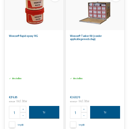
Wencon® Rapid epoxy 1KG
Wencon® Tanker Kit (zonder
applicatiegereedschap)
Bestellen
Bestellen
€276,85
€2.632,70
Incl. btw
Incl. btw
€334,99
€3.185,57
Vergelijk
Vergelijk