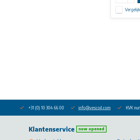
Vergelij
+31 (0) 10 304 66 00
info@vescoil.com
KVK nu
Klantenservice
now opened