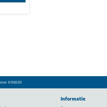
k
mmer: 81968310
Informatie