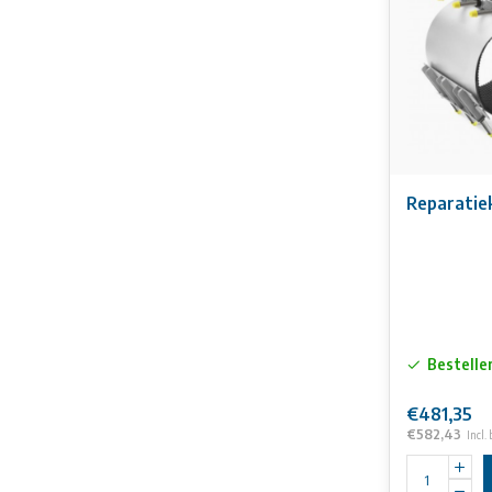
herstellen.
• Drievoudige
verwijzen wij u
• Standaard g
• Naadloze ru
• Brugplaten z
• U-vormige h
• Roestvrijst
Reparati
• Roestvrijsta
Aan de inform
Bestelle
€481,35
€582,43
Incl.