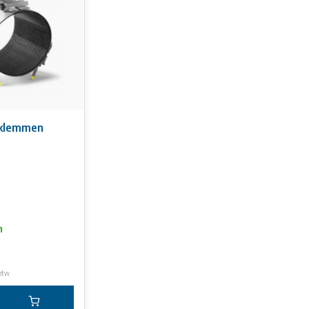
 band (drie secties) met een werkbereik van 30-33 mm afhankelijk va
 naar onze prijslijst.
ecertificeerde rubberen pakkingen EPDM of NBR. Het rubber loopt t
bberen voering voor elke klemdiameter.
ijn in de rubberen pakking gevulkaniseerd.
efstangen.
alen, elektrolytisch verzinkte moeren om aanvreten te voorkomen.
eklemmen
len ringen.
atie op deze website kunnen geen rechten worden ontleend.
n
 btw