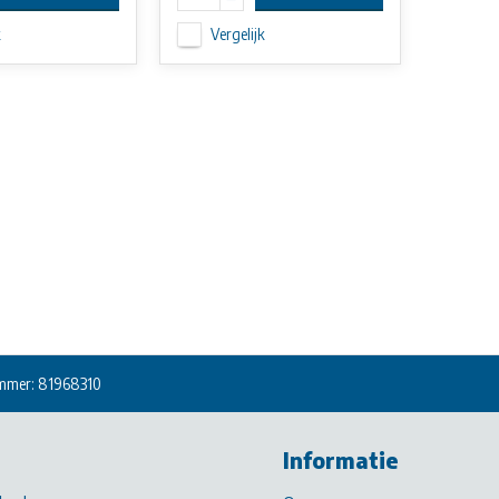
k
Vergelijk
mmer: 81968310
Informatie