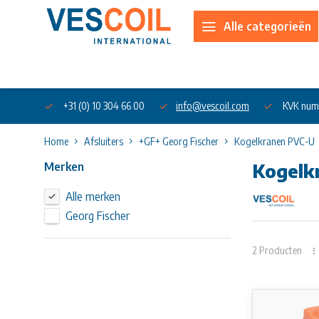
Alle categorieën
Over ons
+31 (0) 10 304 66 00
info@vescoil.com
KVK num
Home
Afsluiters
+GF+ Georg Fischer
Kogelkranen PVC-U
Merken
Kogelk
Alle merken
Georg Fischer
Op verzoek 
Kogelkraan ty
DN10-50 word
2 Producten
uitvoering:
• met elektris
• spanning 2
• fabrieksinste