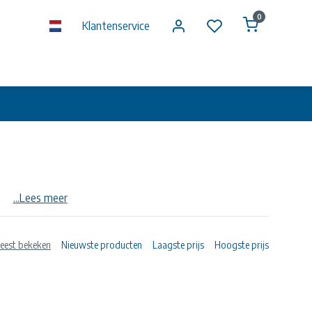
0
Klantenservice
...Lees meer
mmof, metrisch
eest bekeken
Nieuwste producten
Laagste prijs
Hoogste prijs