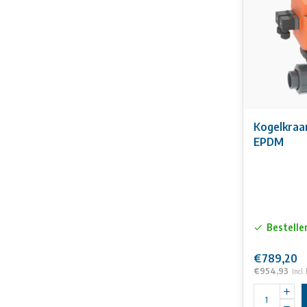
• verwarmings
• geïntegreerd
optioneel:
• andere afslu
• optionele t
Kogelkraa
EPDM
Bestelle
€789,20
€954,93
Incl.