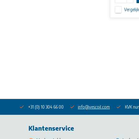
Vergelij
+31 (0) 10 304 66 00
info@vescoil.com
KVK nu
Klantenservice