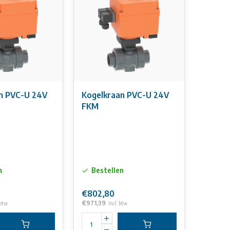
element, positie-indicatie (open/gesloten)
e draadbussen (inserts) voor de bevestiging van de afsluiter
iter- en aandrijvingconfiguraties beschikbaar
oebehoren: terugsteleenheid
n PVC-U 24V
Kogelkraan PVC-U 24V
FKM
n
Bestellen
€802,80
€971,39
 btw
Incl. btw