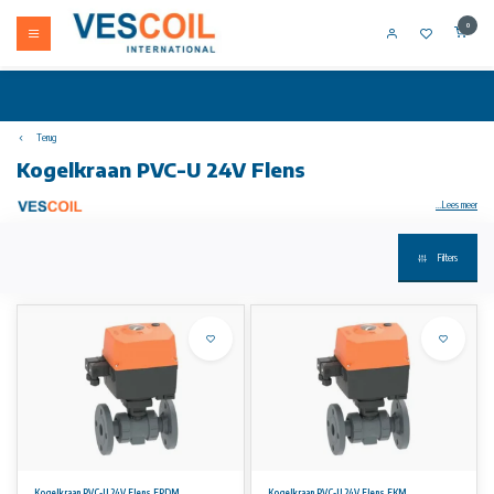
0
Terug
Kogelkraan PVC-U 24V Flens
...Lees meer
Filters
Op verzoek ontvangt u een offerte op maat.
Kogelkraan type 127, PVC-U 24V met geïntegreerde(nood)handbediening met vaste flens gegroefd, metrisch DN10-50 worden geleverd
met nieuwe interfacemodule.
uitvoering:
• met elektrische aandrijving EA15
• spanning 24V AC/DC
• fabrieksinstelling stelbereik 90º<)
• verwarmingselement, positie-indicatie (open/gesloten)
• geïntegreerde draadbussen (inserts) voor de bevestiging van de afsluiter
Aan de informatie op deze website kunnen geen rechten worden ontleend.
Kogelkraan PVC-U 24V Flens EPDM
Kogelkraan PVC-U 24V Flens FKM