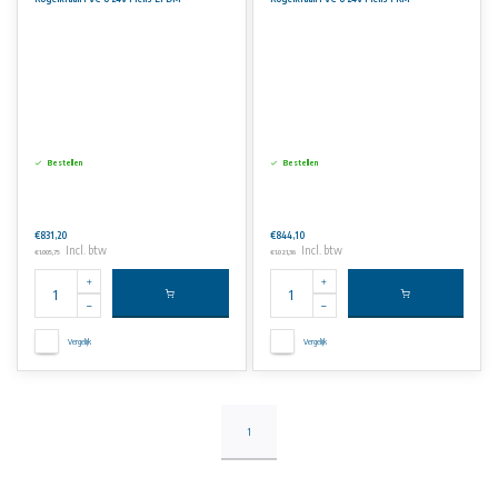
Bestellen
Bestellen
€831,20
€844,10
Incl. btw
Incl. btw
€1.005,75
€1.021,36
Vergelijk
Vergelijk
1