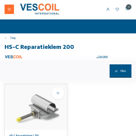
0
Terug
HS-C Reparatieklem 200
...Lees meer
Filters
Uw artikel niet op voorraad? Bel +31 (0) 10 304 66 00
HS-C Reparatie klemmen worden gebruikt voor het blijvend herstellen van beschadigde leidingen boven de grond.
Voor water, gas en petrochemische vloeistoffen.
Materiaal: alleen leverbaar in RVS kwaliteit AISI 304
Standaard rubberen pakking: EPDM, geschikt voor water / EPDM-HT / NBR / VITON op aanvraag
NBR-rubber is zonder meerprijs leverbaar.
Aan de informatie op deze website kunnen geen rechten worden ontleend.
HS-C Reparatieklem L200