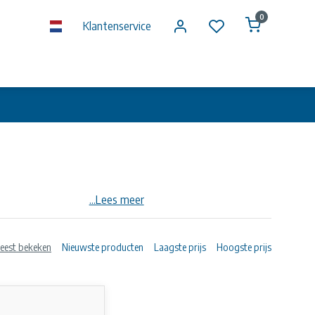
0
Klantenservice
...Lees meer
igde leidingen boven de grond.
eest bekeken
Nieuwste producten
Laagste prijs
Hoogste prijs
ON op aanvraag