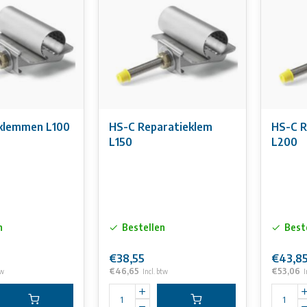
klemmen L100
HS-C Reparatieklem
HS-C R
L150
L200
n
Bestellen
Best
€38,55
€43,8
€46,65
€53,06
tw
Incl. btw
I