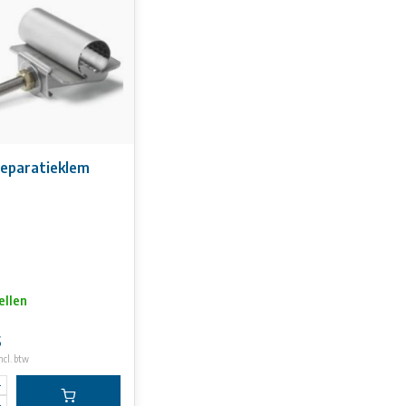
eparatieklem
ellen
5
ncl. btw