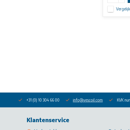
Vergelij
+31 (0) 10 304 66 00
info@vescoil.com
KVK nu
Klantenservice