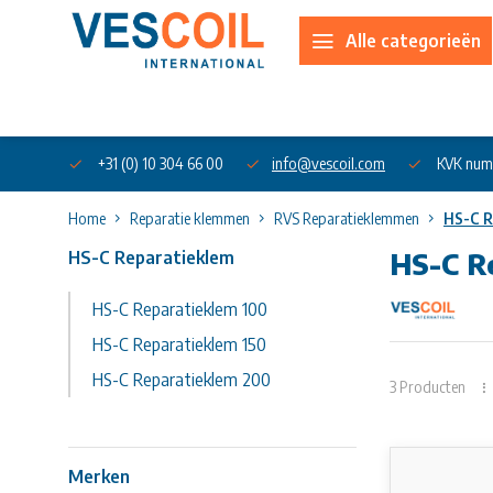
Alle categorieën
Over ons
+31 (0) 10 304 66 00
info@vescoil.com
KVK num
Home
Reparatie klemmen
RVS Reparatieklemmen
HS-C R
HS-C Reparatieklem
HS-C R
HS-C Reparatieklem 100
Uw artikel n
HS-C Reparatieklem 150
HS-C Reparati
HS-C Reparatieklem 200
Voor water,
3 Producten
Materiaal: all
Standaard rub
NBR-rubber is 
Merken
Aan de inform