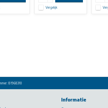
k
Vergelijk
Verg
mmer: 81968310
Informatie