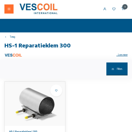
0
Terug
HS-1 Reparatieklem 300
...Lees meer
Filters
Uw artikel niet op voorraad? Bel +31 (0) 10 304 66 00
HS-1 reparatieklem zijn geschikt voor het repareren van ALLE leidingtypes. GVK en PE leidingen kunnen gerepareerd worden met speciaal
aangepaste reparatieklemmen.
Beschikbare maten
Van DN 50 tot en met DN 300. Lengte variërend naar diameter van 150 tot 500 mm. Werkbereiken variërend van 7 mm tot 11 mm.
Werkdruk
16 bar voor kleinere maten en 10 bar voor de grotere maten. Zie onze datasheet voor gedetailleerde informatie over werkdruk.
Aan de informatie op deze website kunnen geen rechten worden ontleend.
HS-1 Reparatieklem L300