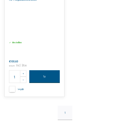
Bestellen
€100,60
Incl. btw
€121,73
Vergelijk
1