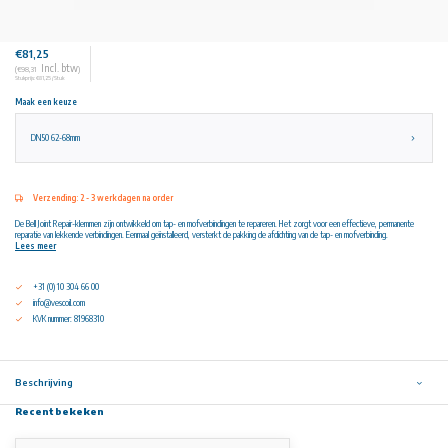
€81,25
Incl. btw
(€98,31
)
Stukprijs: €81,25 / Stuk
Maak een keuze
DN50 62-68mm
Verzending: 2 - 3 werkdagen na order
De Bell Joint Repair-klemmen zijn ontwikkeld om tap- en mofverbindingen te repareren. Het zorgt voor een effectieve, permanente
reparatie van lekkende verbindingen. Eenmaal geïnstalleerd, versterkt de pakking de afdichting van de tap- en mofverbinding.
Lees meer
+31 (0) 10 304 66 00
info@vescoil.com
KVK nummer: 81968310
Beschrijving
Recent bekeken