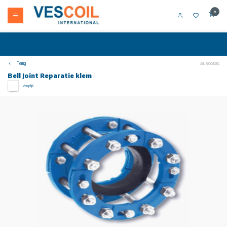
0
Terug
Art: BJ0062EG
Bell Joint Reparatie klem
Vergelijk