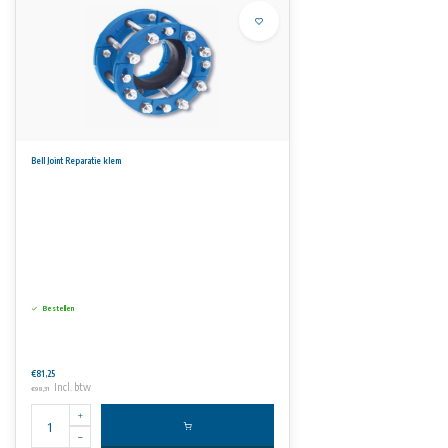
Bell Joint Reparatie klem
Bestellen
€81,25
Incl. btw
€98,31