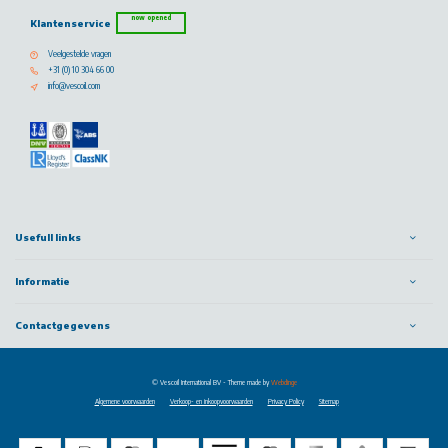
now opened
Klantenservice
Veelgestelde vragen
+31 (0) 10 304 66 00
info@vescoil.com
Usefull links
Informatie
Contactgegevens
© Vescoil International BV
- Theme made by
Webdinge
Algemene voorwaarden
Verkoop- en inkoopvoorwaarden
Privacy Policy
Sitemap