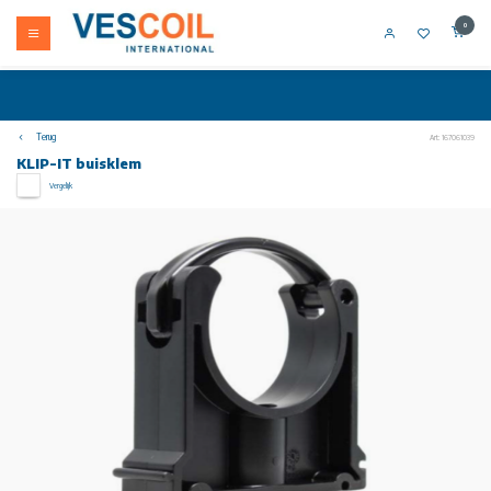
0
Terug
Art: 167061039
KLIP-IT buisklem
Vergelijk