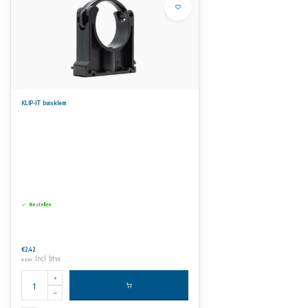
KLIP-IT buisklem
Bestellen
€2,42
Incl. btw
€2,93