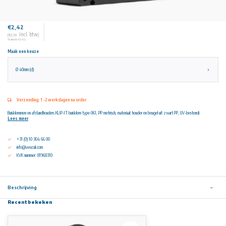
€2,42
Incl. btw
(€2,93
)
Stukprijs: €2,42 /
Maak een keuze
Ø 40mm (d)
Verzending: 1 -2 werkdagen na order
Buisklemmen en afstandhouders KLIP-IT buisklem type 061, PP metrisch, materiaal: houder en beugel uit zwart PP, UV-bestendi
Lees meer
+31 (0) 10 304 66 00
info@vescoil.com
KVK nummer: 81968310
Beschrijving
Recent bekeken