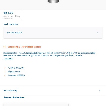
€152,00
Incl. btw
(€183,92
)
Stukprijs: €152,00 /
Maak een keuze
l/h 50-500 d32 DN25
Verzending: 2 - 3 werkdagen na order
Doorstroommeters Type 350 Standaard geleidestang PVDF met RVS kern (V4A) voor DN50 en DN65; zie accessoires variabele
doorstroommeters Doorstroommeter type 350 vlotter in PVDF zonder magneet met lijmmof PVC-U, metrisch
Lees meer
+31 (0) 10 304 66 00
info@vescoil.com
KVK nummer: 81968310
Beschrijving
Recent bekeken