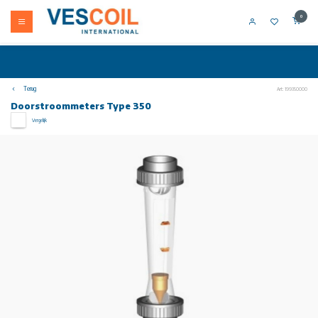
0
Terug
Art: 199350000
Doorstroommeters Type 350
Vergelijk