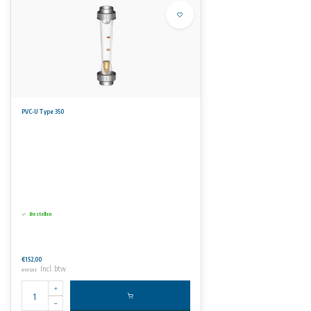
PVC-U Type 350
Bestellen
€152,00
Incl. btw
€183,92