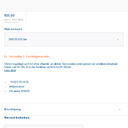
€55,00
Incl. btw
(€66,55
)
Stukprijs: €55,00 / Stuk
Maak een keuze
DN50 OD Ø 60,3mm
Verzending: 2 - 3 werkdagen na order
FittoSize koppelingen van 10 tot 40 bar, afhankelijk van sollicitatie. Flenzen kunnen worden geboord voor verschillende internationale
Normen zoals ISO, DIN, BS en Ansi. Beschikbaar van DN 50 tot DN 2500 mm.
Lees meer
+31 (0) 10 304 66 00
info@vescoil.com
KVK nummer: 81968310
Beschrijving
Recent bekeken