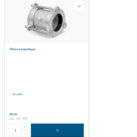
Fittosize koppelingen
Bestellen
€55,00
Incl. btw
€66,55