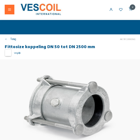
0
Terug
Art: SF.C.0060.N.G
Fittosize koppeling DN 50 tot DN 2500 mm
Vergelijk