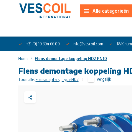
Alle categorieën
Over ons
+31 (0) 10 304 66 00
info@vescoil.com
KVK num
Home
Flens demontage koppeling HD2 PN10
Flens demontage koppeling H
Vergelijk
Toon alle:
Flensadapters
,
Type HD2