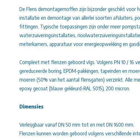
De Flens demontagemoffen zijn bijzonder geschikt voor 
installatie en demontage van allerlei soorten afsluiters, 
fittingen. Typische toepassingen zijn onder meer pompsta
waterzuiveringsinstallaties, rioolwaterzuiveringsinstallati
meterkamers, apparatuur voor energieopwekking en gasdis
Compleet met flenzen geboord vlgs. Volgens PN 10 / 16 
gereduceerde boring, EPDM-pakkingen, tapeinden en moer
moeren (50% van het aantal flensgaten) verzinkt. Alle m
epoxy gecoat (blauw gekleurd-RAL 5015), 200 micron.
Dimensies
Verkrijgbaar vanaf DN 50 mm tot en met DN 1600 mm.
Flenzen kunnen worden geboord volgens verschillende inte