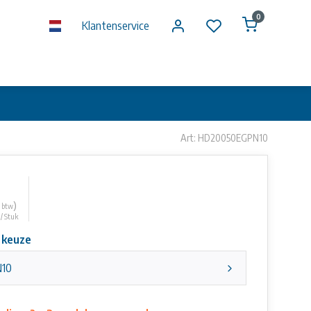
0
Klantenservice
Art: HD20050EGPN10
)
. btw
 / Stuk
 keuze
N10