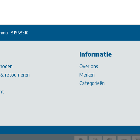
mmer: 81968310
Informatie
hoden
Over ons
& retourneren
Merken
Categorieën
nt