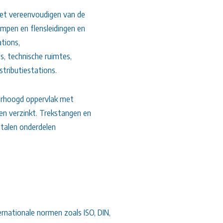
het vereenvoudigen van de
pompen en flensleidingen en
tions,
es, technische ruimtes,
tributiestations.
verhoogd oppervlak met
en verzinkt. Trekstangen en
etalen onderdelen
rnationale normen zoals ISO, DIN,