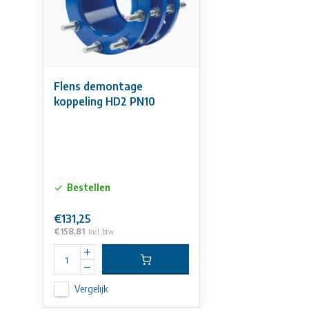
Flens demontage
koppeling HD2 PN10
Bestellen
€131,25
€158,81
Incl. btw
Vergelijk