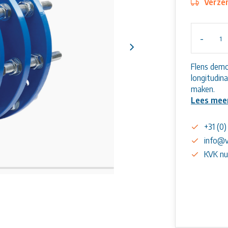
Verzen
-
Flens demo
longitudin
maken.
Lees mee
+31 (0
info@v
KVK n