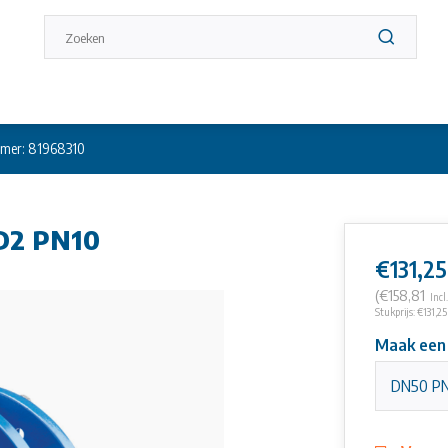
mer: 81968310
D2 PN10
€131,25
(€158,81
Incl
Stukprijs: €131,25
Maak een
DN50 P