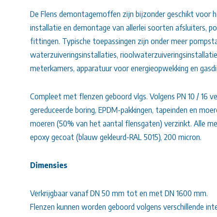
De Flens demontagemoffen zijn bijzonder geschikt voor 
installatie en demontage van allerlei soorten afsluiters, 
fittingen. Typische toepassingen zijn onder meer pompsta
waterzuiveringsinstallaties, rioolwaterzuiveringsinstallati
meterkamers, apparatuur voor energieopwekking en gasdis
Compleet met flenzen geboord vlgs. Volgens PN 10 / 16 
gereduceerde boring, EPDM-pakkingen, tapeinden en moer
moeren (50% van het aantal flensgaten) verzinkt. Alle m
epoxy gecoat (blauw gekleurd-RAL 5015), 200 micron.
Dimensies
Verkrijgbaar vanaf DN 50 mm tot en met DN 1600 mm.
Flenzen kunnen worden geboord volgens verschillende inte