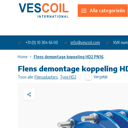
Alle categorieën
Over ons
+31 (0) 10 304 66 00
info@vescoil.com
KVK num
Home
Flens demontage koppeling HD2 PN16
Flens demontage koppeling H
Vergelijk
Toon alle:
Flensadapters
,
Type HD2