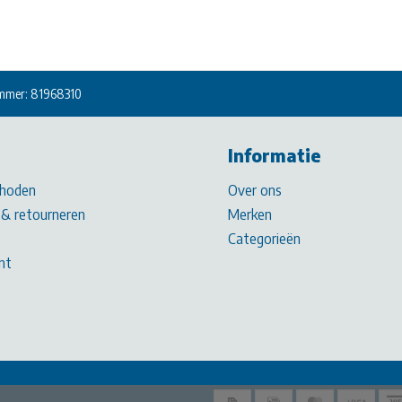
mmer: 81968310
Informatie
hoden
Over ons
& retourneren
Merken
Categorieën
nt