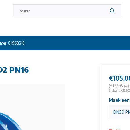
mer: 81968310
D2 PN16
€105,0
(€127,05
Incl
Stukprijs: €105,00
Maak een
DN50 P