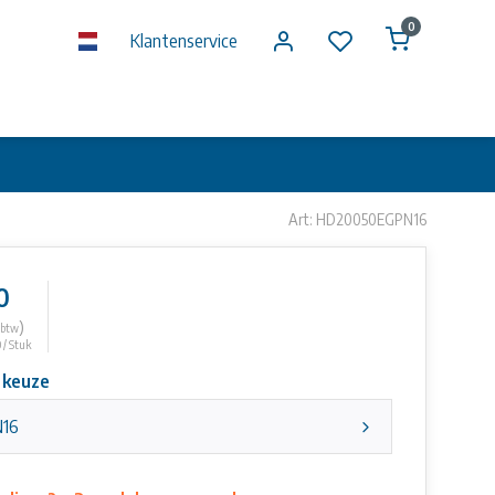
0
Klantenservice
Art: HD20050EGPN16
0
)
. btw
 / Stuk
 keuze
N16