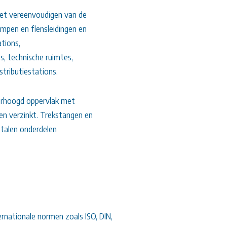
het vereenvoudigen van de
pompen en flensleidingen en
tions,
es, technische ruimtes,
tributiestations.
verhoogd oppervlak met
en verzinkt. Trekstangen en
etalen onderdelen
rnationale normen zoals ISO, DIN,