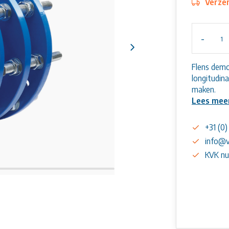
Verzen
-
Flens demo
longitudin
maken.
Lees mee
+31 (0
info@v
KVK n