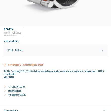
€261,15
Incl. btw
(€315,99
)
Stukprijs: €261,15 / Stuk
Maak een keuze
Ø 185,0 - 198,0 mm
Verzending: 2 - 3 werkdagen na order
UNI-Flex S-koppeling RVS 1,4571 Niet-trekvaste verbinding van metaal en metaal, kunststof en kunststof, metaal en kunststof PN10,
met volle sluiting
Lees meer
+31 (0) 10 304 66 00
info@vescoil.com
KVK nummer: 81968310
Beschrijving