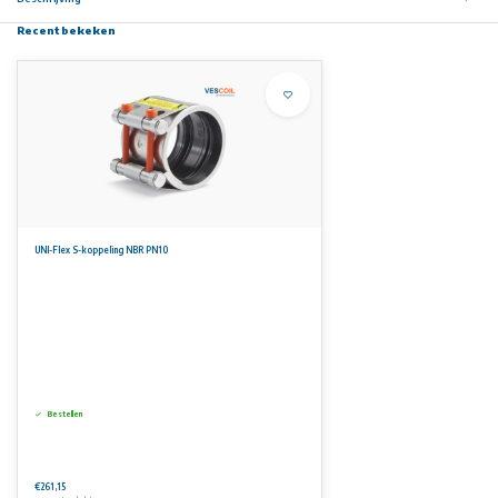
Recent bekeken
UNI-Flex S-koppeling NBR PN10
Bestellen
€261,15