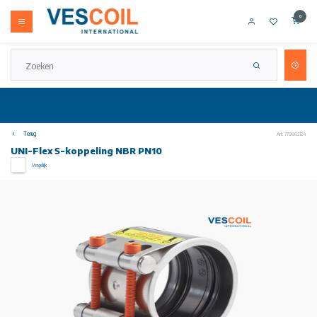
0
Terug
Art: 779862124
UNI-Flex S-koppeling NBR PN10
Vergelijk