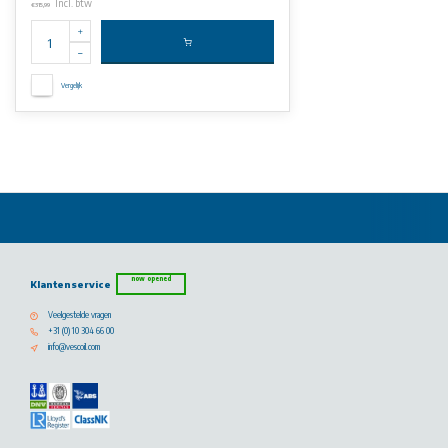
Incl. btw
€315,99
Vergelijk
now opened
Klantenservice
Veelgestelde vragen
+31 (0) 10 304 66 00
info@vescoil.com