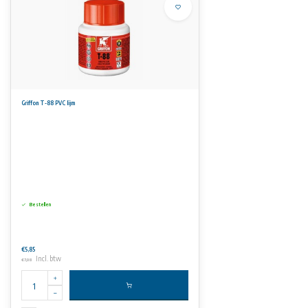
Griffon T-88 PVC lijm
Bestellen
€5,85
Incl. btw
€7,08