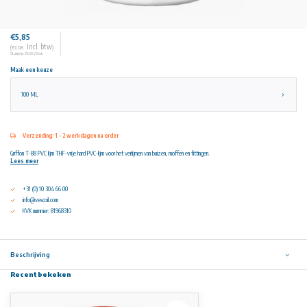
€5,85
Incl. btw
(€7,08
)
Stukprijs: €5,85 / Stuk
Maak een keuze
100 ML
Verzending: 1 - 2 werkdagen na order
Griffon T-88 PVC lijm THF-vrije hard PVC-lijm voor het verlijmen van buizen, moffen en fittingen.
Lees meer
+31 (0) 10 304 66 00
info@vescoil.com
KVK nummer: 81968310
Beschrijving
Recent bekeken