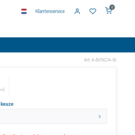
0
Klantenservice
Art: A-BV1XG14-8i
)
btw
 keuze