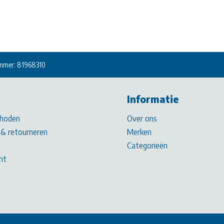
mmer: 81968310
Informatie
hoden
Over ons
& retourneren
Merken
Categorieën
nt