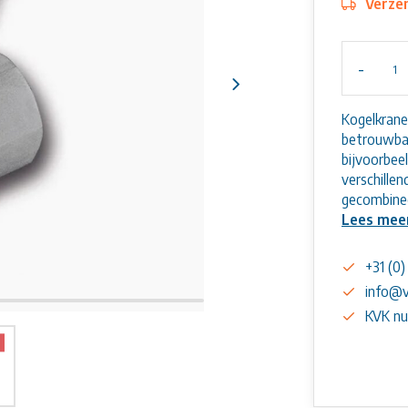
Verzen
-
Kogelkrane
betrouwbar
bijvoorbee
verschille
gecombine
Lees mee
+31 (0
info@v
KVK n