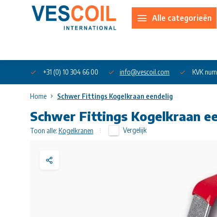
Alle categorieën
Over ons
+31 (0) 10 304 66 00
info@vescoil.com
KVK num
Home
Schwer Fittings Kogelkraan eendelig
Schwer Fittings Kogelkraan e
Vergelijk
Toon alle:
Kogelkranen