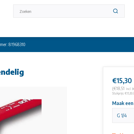
mer: 81968310
endelig
€15,30
(€18,51
Incl. 
Stukprijs: €15,30 /
Maak een
G 1/4