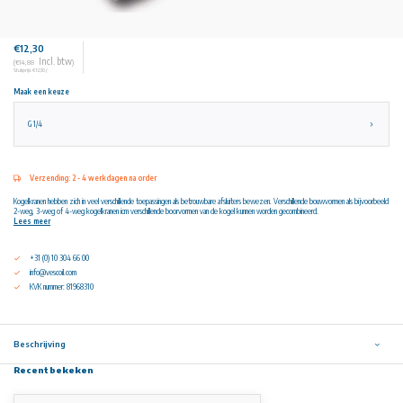
€12,30
Incl. btw
(€14,88
)
Stukprijs: €12,30 /
Maak een keuze
G 1/4
Verzending: 2 - 4 werkdagen na order
Kogelkranen hebben zich in veel verschillende toepassingen als betrouwbare afsluiters bewezen. Verschillende bouwvormen als bijvoorbeeld
2-weg, 3-weg of 4-weg kogelkranen icm verschillende boorvormen van de kogel kunnen worden gecombineerd.
Lees meer
+31 (0) 10 304 66 00
info@vescoil.com
KVK nummer: 81968310
Beschrijving
Recent bekeken