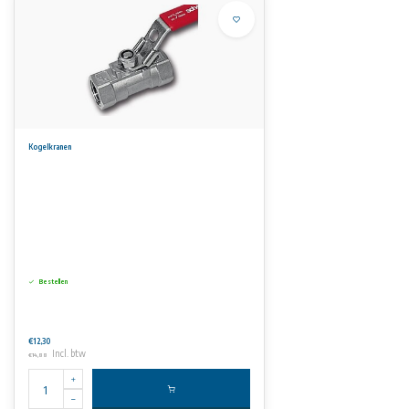
Kogelkranen
Bestellen
€12,30
Incl. btw
€14,88