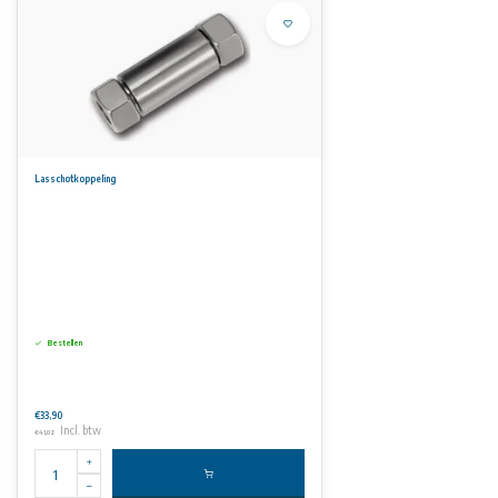
Lasschotkoppeling
Bestellen
€33,90
Incl. btw
€41,02