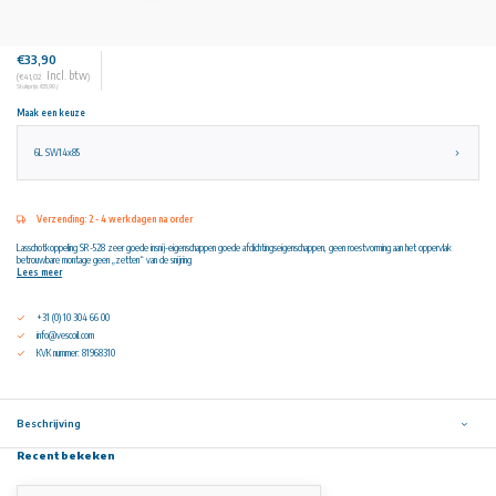
€33,90
Incl. btw
(€41,02
)
Stukprijs: €33,90 /
Maak een keuze
6L SW14x85
Verzending: 2 - 4 werkdagen na order
Lasschotkoppeling SR-528 zeer goede insnij-eigenschappen goede afdichtingseigenschappen, geen roestvorming aan het oppervlak
betrouwbare montage geen „zetten“ van de snijring
Lees meer
+31 (0) 10 304 66 00
info@vescoil.com
KVK nummer: 81968310
Beschrijving
Recent bekeken