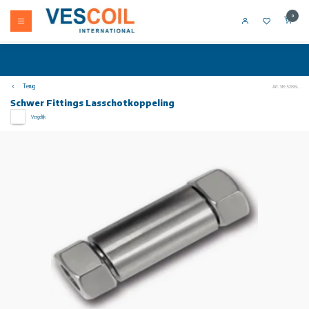
0
Terug
Art: SR-5286L
Schwer Fittings Lasschotkoppeling
Vergelijk