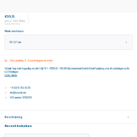
€99,15
Incl. btw
(€119,97
)
Stukprijs: €99,15 / Stuk
Maak een keuze
OD 33,7 mm
Verzending: 3 - 5 werkdagen na order
Victaulic Snap-Joint koppeling verzinkt stijl 78 1 – 8"/DN25 – DN200 Buizenmateriaal Koolstofstaal Raadpleeg voor uitzonderingen sectie
6.0 Meldingen
Lees meer
+31 (0) 10 304 66 00
info@vescoil.com
KVK nummer: 81968310
Beschrijving
Recent bekeken