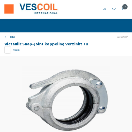
0
Terug
Art: GSJ78337
Victaulic Snap-Joint koppeling verzinkt 78
Vergelijk