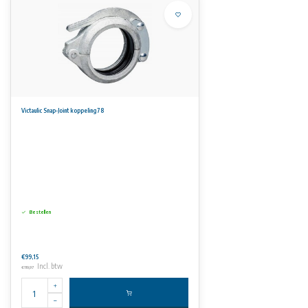
Victaulic Snap-Joint koppeling 78
Bestellen
€99,15
Incl. btw
€119,97