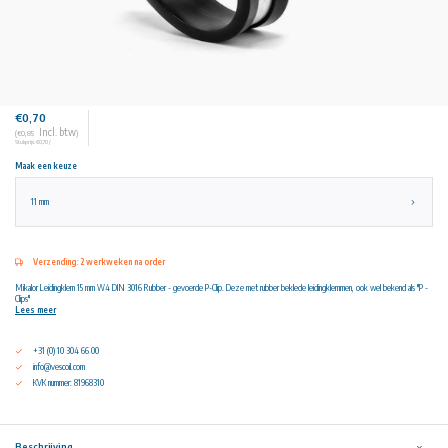
€0,70
Incl. btw
(€0,85
)
Stukprijs: €0,70 /
Maak een keuze
11 mm
Verzending: 2 werkweken na order
Mikalor Leidingklem 15 mm W4 DIN 3016 Rubber - gevoerde P-Clip. Deze met rubber beklede leidingklemmen, ook wel bekend als "P -
Clips"
Lees meer
+31 (0) 10 304 66 00
info@vescoil.com
KVK nummer: 81968310
Beschrijving