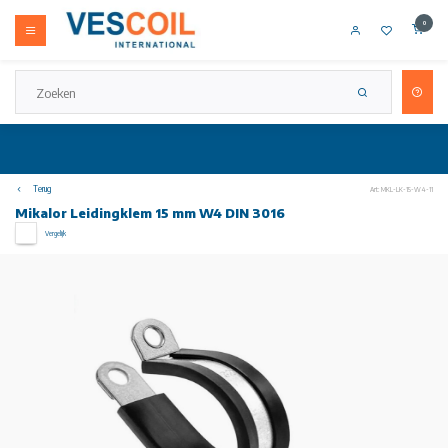
0
Terug
Art: MKL-LK-15-W4-11
Mikalor Leidingklem 15 mm W4 DIN 3016
Vergelijk