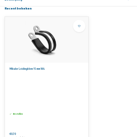
Recent bekeken
Mikalor Leidingklem 15 mm W4
Bestellen
€0,70