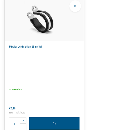
Mikalor Leidingklem 25 mm W1
Bestellen
€0,80
Incl. btw
€0,97