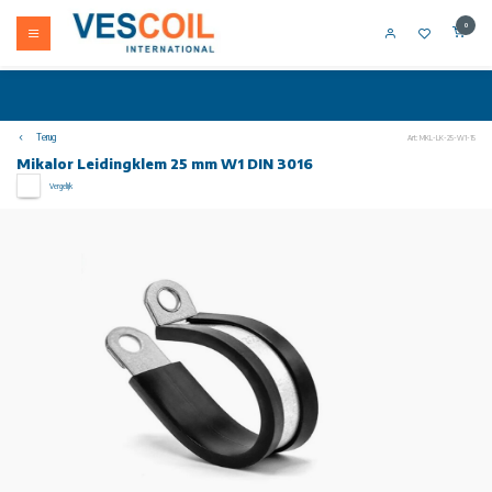
0
Terug
Art: MKL-LK-25-W1-15
Mikalor Leidingklem 25 mm W1 DIN 3016
Vergelijk