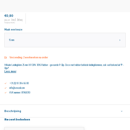
€0,80
Incl. btw
(€0,97
)
Stukprijs: €0,80 /
Maak een keuze
15 mm
Verzending: 2 werkweken na order
Mikalor Leidingklem 25 mm W1 DIN 3016 Rubber - gevoerde P-Clip. Deze met rubber beklede leidingklemmen, ook wel bekend als "P -
Clips"
Lees meer
+31 (0) 10 304 66 00
info@vescoil.com
KVK nummer: 81968310
Beschrijving
Recent bekeken