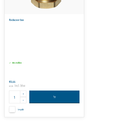
Reduceer bus
Bestellen
€6,44
Incl. btw
€7,79
Vergelijk