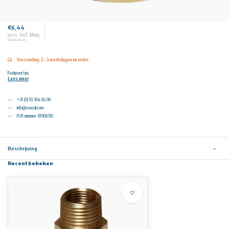
€6,44
Incl. btw
(€7,79
)
Stukprijs: €6,44 /
Verzending: 2 - 3 werkdagen na order
Reduceer bus
Lees meer
+31 (0) 10 304 66 00
info@vescoil.com
KVK nummer: 81968310
Beschrijving
Recent bekeken