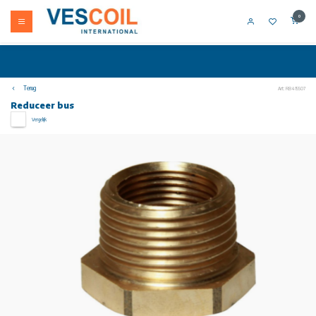
0
Terug
Art: RB415507
Reduceer bus
Vergelijk