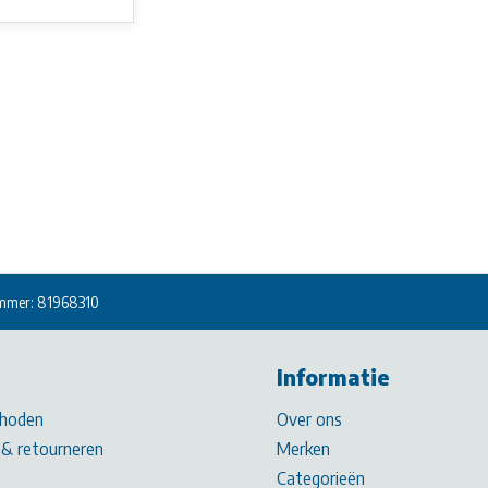
mmer: 81968310
Informatie
hoden
Over ons
& retourneren
Merken
Categorieën