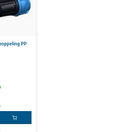
koppeling PP
n
w
k