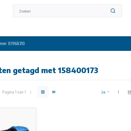
mer: 81968310
ten getagd met 158400173
Pagina 1 van 1
M