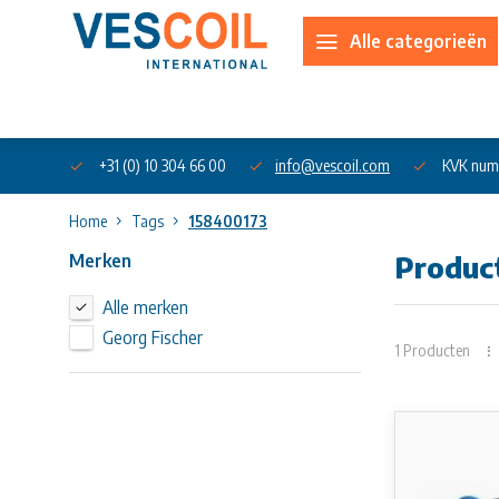
Alle categorieën
Over ons
+31 (0) 10 304 66 00
info@vescoil.com
KVK num
Home
Tags
158400173
Merken
Produc
Alle merken
Georg Fischer
1 Producten