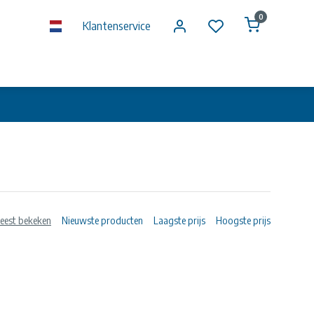
0
Klantenservice
eest bekeken
Nieuwste producten
Laagste prijs
Hoogste prijs