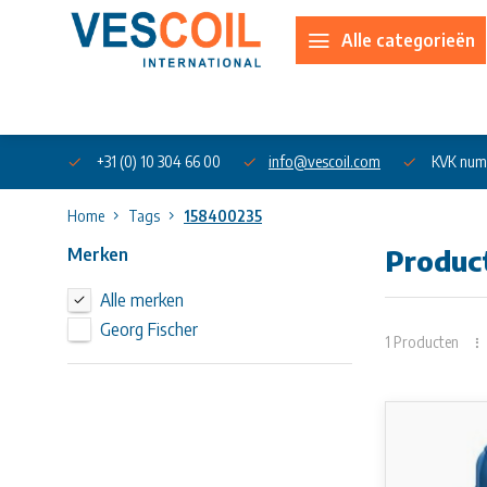
Alle categorieën
Over ons
+31 (0) 10 304 66 00
info@vescoil.com
KVK num
Home
Tags
158400235
Merken
Produc
Alle merken
Georg Fischer
1 Producten