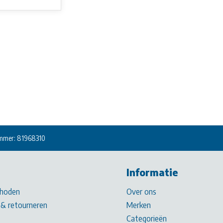
mmer: 81968310
Informatie
hoden
Over ons
& retourneren
Merken
Categorieën