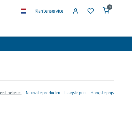
0
Klantenservice
eest bekeken
Nieuwste producten
Laagste prijs
Hoogste prijs