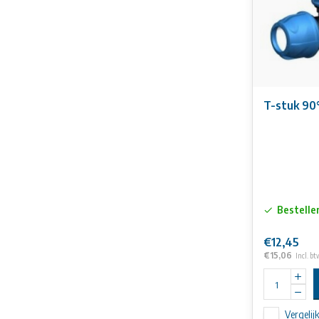
T-stuk 90
Bestelle
€12,45
€15,06
Incl. bt
Vergelij