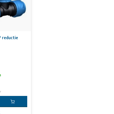
° reductie
n
w
k