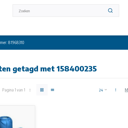
mer: 81968310
ten getagd met 158400235
Pagina 1 van 1
M