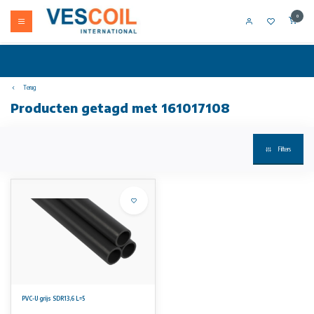
0
Terug
Producten getagd met 161017108
Filters
PVC-U grijs SDR13,6 L=5